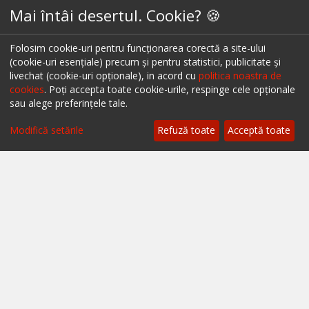
Mai întâi desertul. Cookie? 🍪
Despre ialoc
Confidențialitate
Folosim cookie-uri pentru funcționarea corectă a site-ului
(cookie-uri esențiale) precum și pentru statistici, publicitate și
Politica cookies
livechat (cookie-uri opționale), in acord cu
politica noastra de
cookies
. Poți accepta toate cookie-urile, respinge cele opționale
Termeni și condiții
sau alege preferințele tale.
A.N.P.C.
Modifică setările
Refuză toate
Acceptă toate
A.N.P.C. - SAL
Setări cookie
Restaurante București
Restaurante Cluj
Restaurante Timișoara
Restaurante Brașov
Restaurante Iași