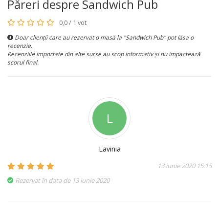
Păreri despre Sandwich Pub
0,0 / 1 vot
Doar clienții care au rezervat o masă la "Sandwich Pub" pot lăsa o
recenzie.
Recenziile importate din alte surse au scop informativ și nu impactează
scorul final.
L
Lavinia
13 iunie 2020 15:15
Rezervat în data de 13 iunie 2020