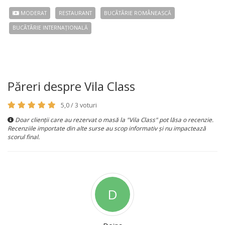
MODERAT
RESTAURANT
BUCÃTÃRIE ROMÂNEASCĂ
BUCÃTÃRIE INTERNAȚIONALĂ
Păreri despre Vila Class
5,0 / 3 voturi
Doar clienții care au rezervat o masă la "Vila Class" pot lăsa o recenzie.
Recenziile importate din alte surse au scop informativ și nu impactează
scorul final.
D