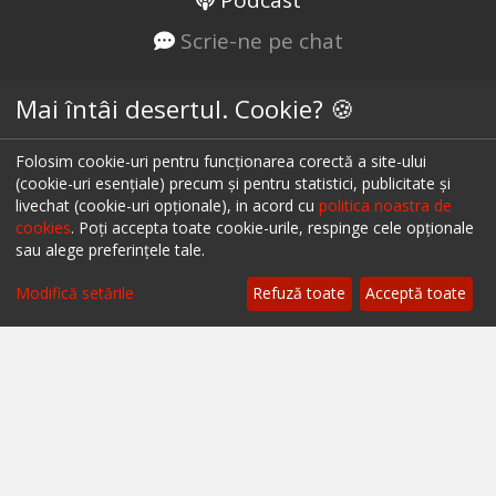
Scrie-ne pe chat
Despre ialoc
Mai întâi desertul. Cookie? 🍪
Confidențialitate
Folosim cookie-uri pentru funcționarea corectă a site-ului
Politica cookies
(cookie-uri esențiale) precum și pentru statistici, publicitate și
livechat (cookie-uri opționale), in acord cu
politica noastra de
Termeni și condiții
cookies
. Poți accepta toate cookie-urile, respinge cele opționale
sau alege preferințele tale.
A.N.P.C.
Modifică setările
Refuză toate
Acceptă toate
A.N.P.C. - SAL
Setări cookie
Restaurante București
Restaurante Cluj
Restaurante Timișoara