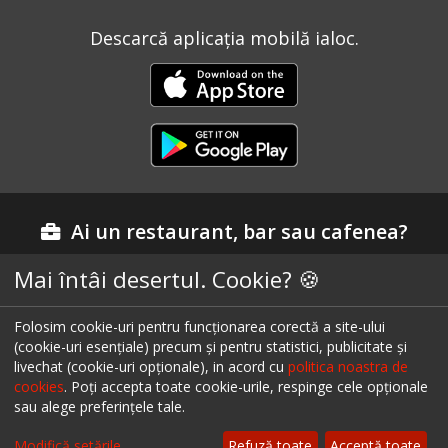
Descarcă aplicația mobilă ialoc.
Ai un restaurant, bar sau cafenea?
Mai întâi desertul. Cookie? 🍪
Află mai multe despre soluțiile ialoc Business
Folosim cookie-uri pentru funcționarea corectă a site-ului
(cookie-uri esențiale) precum și pentru statistici, publicitate și
livechat (cookie-uri opționale), in acord cu
politica noastra de
Blog - topuri & recomandari
cookies
. Poți accepta toate cookie-urile, respinge cele opționale
sau alege preferințele tale.
Podcast
Modifică setările
Refuză toate
Acceptă toate