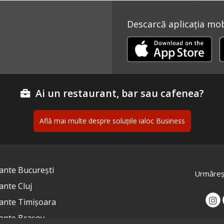
Descarcă aplicația mobi
Ai un restaurant, bar sau cafenea?
Află mai multe despre soluțiile ialoc Business
ante București
Urmăreș
ante Cluj
ante Timișoara
ante Brașov