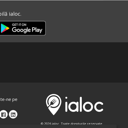
lă ialoc.
te-ne pe
© 2026 ialoc. Toate drepturile rezervate.