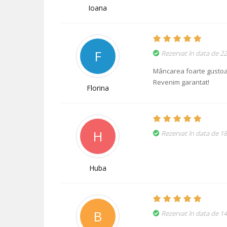
Ioana
F
Rezervat în data de 22
Mâncarea foarte gustoas
Revenim garantat!
Florina
H
Rezervat în data de 18
Huba
B
Rezervat în data de 14