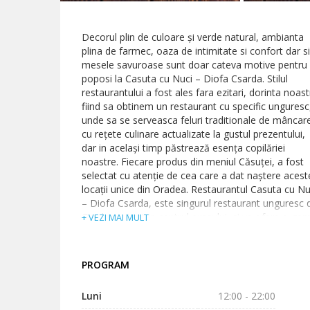
Decorul plin de culoare și verde natural, ambianta
plina de farmec, oaza de intimitate si confort dar si
mesele savuroase sunt doar cateva motive pentru
poposi la Casuta cu Nuci – Diofa Csarda. Stilul
restaurantului a fost ales fara ezitari, dorinta noast
fiind sa obtinem un restaurant cu specific unguresc
unde sa se serveasca feluri traditionale de mâncar
cu rețete culinare actualizate la gustul prezentului,
dar in același timp păstrează esența copilăriei
noastre. Fiecare produs din meniul Căsuței, a fost
selectat cu atenție de cea care a dat naștere acest
locații unice din Oradea. Restaurantul Casuta cu Nu
– Diofa Csarda, este singurul restaurant unguresc 
Oradea, situat in centrul orasului, si va ofera o ga
+ VEZI MAI MULT
larga de servicii pentru toate ocaziile, reprezentand
garantia unei inalte calitati gastronomice si estetice
flexibilitate deplina in alcatuirea meniului cat si
PROGRAM
adaptarea lui la bugetul dumneavoastra, toate
acestea fiind furnizate de o echipa de profesionisti
Luni
12:00 - 22:00
cu experinta in domeniul gastronomiei