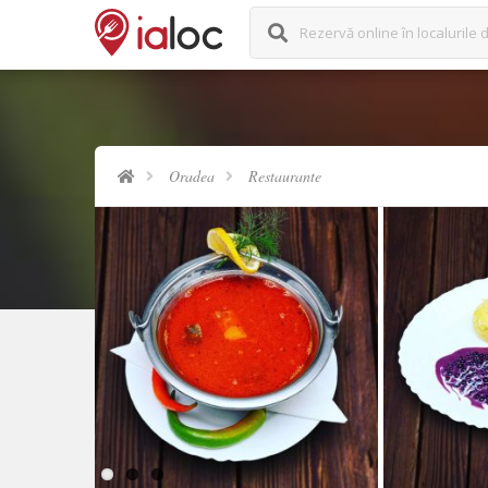
Rezervă online în localurile
Oradea
Restaurante