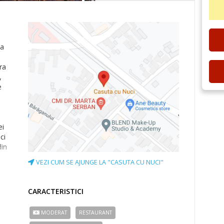
 a
ra
,
e
ei
ci
din
ma
VEZI CUM SE AJUNGE LA "CASUTA CU NUCI"
,
CARACTERISTICI
MODERAT
RESTAURANT