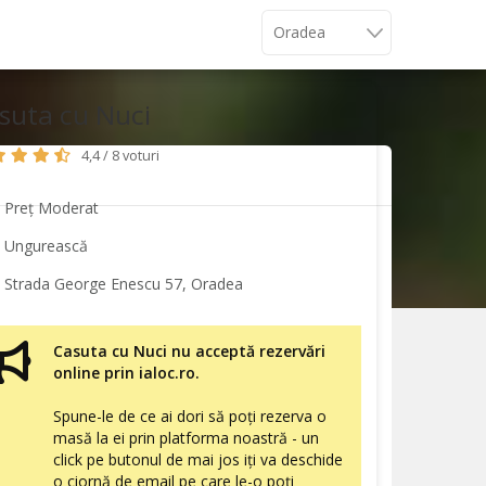
suta cu Nuci
4,4 / 8 voturi
Preț Moderat
Ungurească
Strada George Enescu 57, Oradea
Casuta cu Nuci nu acceptă rezervări
online prin ialoc.ro.
Spune-le de ce ai dori să poți rezerva o
masă la ei prin platforma noastră - un
click pe butonul de mai jos iți va deschide
o ciornă de email pe care le-o poți