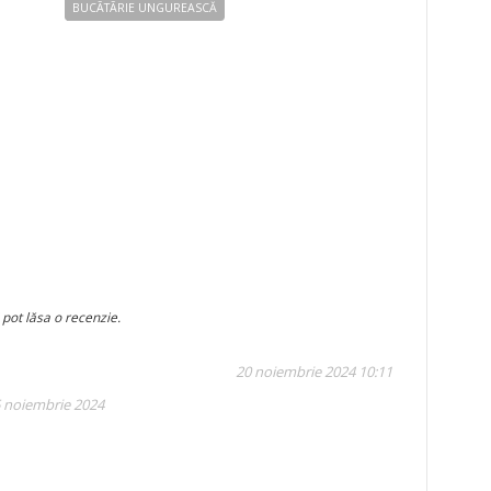
BUCÃTÃRIE UNGUREASCĂ
 pot lăsa o recenzie.
20 noiembrie 2024 10:11
5 noiembrie 2024