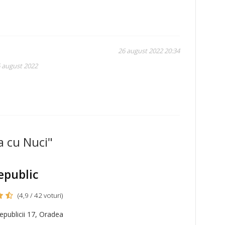
26 august 2022 20:34
6 august 2022
a cu Nuci"
epublic
(4,9 / 42 voturi)
publicii 17, Oradea