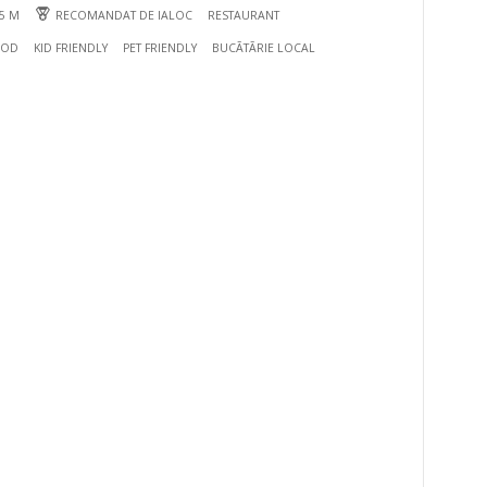
15 M
RECOMANDAT DE IALOC
RESTAURANT
OOD
KID FRIENDLY
PET FRIENDLY
BUCÃTÃRIE LOCAL