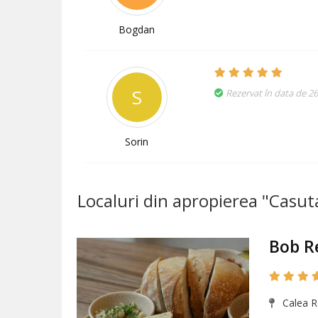
Bogdan
S
Rezervat în data de 2
Sorin
Localuri din apropierea "Casut
Bob R
Calea Re