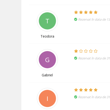
T
Rezervat în data de 1
Teodora
G
Rezervat în data de 3
Gabriel
I
Rezervat în data de 31