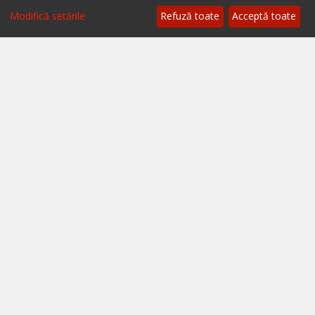
Termeni și condiții
Modifică setările
Refuză toate
Acceptă toate
A.N.P.C.
A.N.P.C. - SAL
Setări cookie
Restaurante București
Restaurante Cluj
Restaurante Timișoara
Restaurante Brașov
Restaurante Iași
Restaurante Sibiu
Restaurante Valea Prahovei
Restaurante Litoral