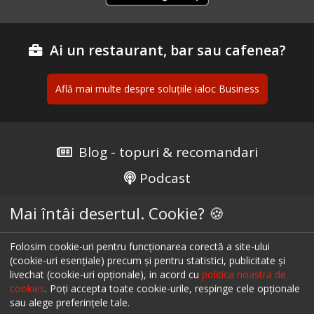
Ai un restaurant, bar sau cafenea?
Află mai multe despre soluțiile ialoc Business
Blog - topuri & recomandari
Podcast
Scrie-ne pe chat
Mai întâi desertul. Cookie? 🍪
Despre ialoc
Folosim cookie-uri pentru funcționarea corectă a site-ului
(cookie-uri esențiale) precum și pentru statistici, publicitate și
Confidențialitate
livechat (cookie-uri opționale), in acord cu
politica noastra de
Politica cookies
cookies
. Poți accepta toate cookie-urile, respinge cele opționale
sau alege preferințele tale.