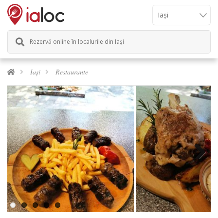
Rezervă online în localurile din Iași
Iași
Restaurante
Next