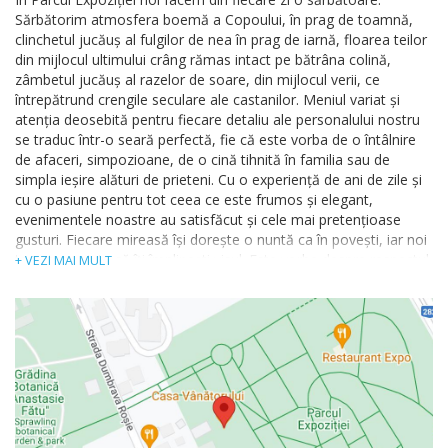
Sărbătorim atmosfera boemă a Copoului, în prag de toamnă,
clinchetul jucăuș al fulgilor de nea în prag de iarnă, floarea teilor
din mijlocul ultimului crâng rămas intact pe bătrâna colină,
zâmbetul jucăuș al razelor de soare, din mijlocul verii, ce
întrepătrund crengile seculare ale castanilor. Meniul variat și
atenția deosebită pentru fiecare detaliu ale personalului nostru
se traduc într-o seară perfectă, fie că este vorba de o întâlnire
de afaceri, simpozioane, de o cină tihnită în familia sau de
simpla ieșire alături de prieteni. Cu o experienţă de ani de zile şi
cu o pasiune pentru tot ceea ce este frumos şi elegant,
evenimentele noastre au satisfăcut şi cele mai pretenţioase
gusturi. Fiecare mireasă își dorește o nuntă ca în povești, iar noi
te putem ajuta să îți împlinești visul. Este vorba despre respectul
+ VEZI MAI MULT
pentru oaspeţii noştri. Este vorba despre pasiunea pentru tot ce
este frumos și elegant. Este vorba de atenția acordată detaliilor.
Este vorba de dragostea cu care bucătarii noștri pregătesc
fiecare preparat. Este vorba despre evenimentele noastre.
Suntem printre cei mai buni pentru că ne pasă, pentru că
experiența își spune cuvântul și pentru că nimic nu se poate face
fără pasiune, iar noi avem din plin.