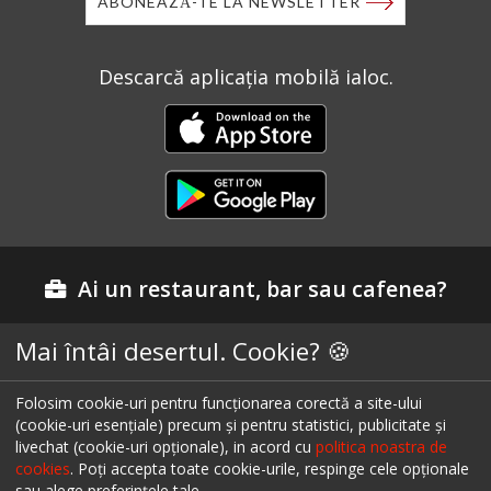
ABONEAZĂ-TE LA NEWSLETTER
Descarcă aplicația mobilă ialoc.
Ai un restaurant, bar sau cafenea?
Mai întâi desertul. Cookie? 🍪
Află mai multe despre soluțiile ialoc Business
Folosim cookie-uri pentru funcționarea corectă a site-ului
(cookie-uri esențiale) precum și pentru statistici, publicitate și
Blog - topuri & recomandari
livechat (cookie-uri opționale), in acord cu
politica noastra de
cookies
. Poți accepta toate cookie-urile, respinge cele opționale
Podcast
sau alege preferințele tale.