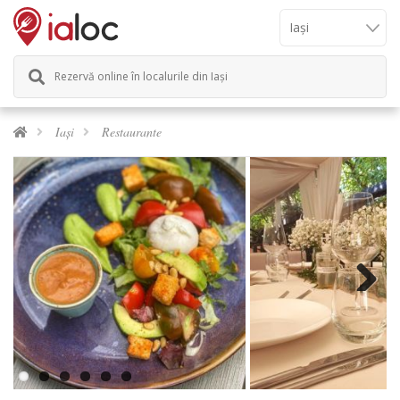
Rezervă online în localurile din Iași
Iași
Restaurante
Next