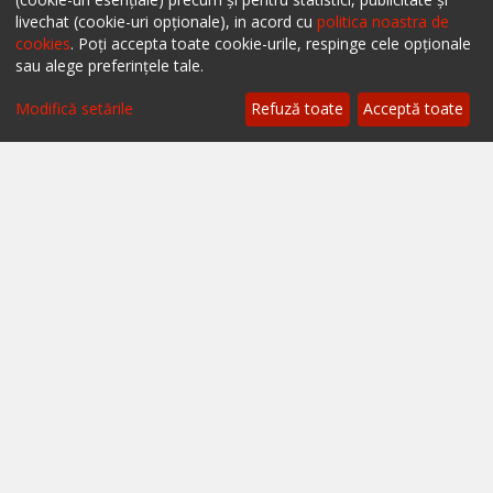
Restaurante Iași
livechat (cookie-uri opționale), in acord cu
politica noastra de
cookies
. Poți accepta toate cookie-urile, respinge cele opționale
Restaurante Sibiu
sau alege preferințele tale.
Restaurante Valea Prahovei
Modifică setările
Refuză toate
Acceptă toate
Restaurante Litoral
Restaurante Bacău
Restaurante Suceava
Restaurante Oradea
Restaurante Galati
Restaurante Focșani
Restaurante Botoșani
Restaurante Câmpina
Restaurante Târgu Mureș