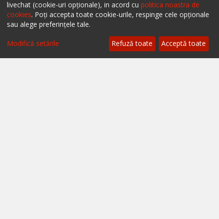
livechat (cookie-uri opționale), in acord cu
politica noastra de
cookies
. Poți accepta toate cookie-urile, respinge cele opționale
sau alege preferințele tale.
Filtrează
Modifică setările
Refuză toate
Acceptă toate
Ai un restaurant, bar sau cafenea?
Află mai multe despre soluțiile ialoc Business
Blog - topuri & recomandari
Podcast
Scrie-ne pe chat
Despre ialoc
Confidențialitate