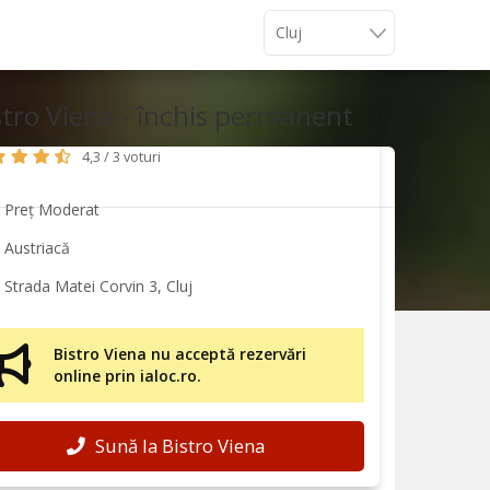
stro Viena - închis permanent
4,3 / 3 voturi
Preț Moderat
Austriacă
Strada Matei Corvin 3, Cluj
Bistro Viena nu acceptă rezervări
online prin ialoc.ro.
Sună la Bistro Viena