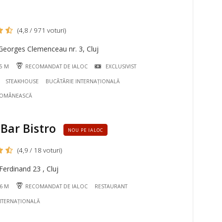
(4,8 / 971 voturi)
Georges Clemenceau nr. 3, Cluj
25 M
RECOMANDAT DE IALOC
EXCLUSIVIST
STEAKHOUSE
BUCÃTÃRIE INTERNAȚIONALĂ
ROMÂNEASCĂ
Bar Bistro
NOU PE IALOC
(4,9 / 18 voturi)
erdinand 23 , Cluj
06 M
RECOMANDAT DE IALOC
RESTAURANT
NTERNAȚIONALĂ