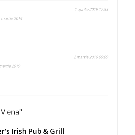
1 aprilie 2019 17:53
1 martie 2019
2 martie 2019 09:09
 martie 2019
 Viena"
r's Irish Pub & Grill