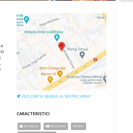
ea
iti
i
,
e
VEZI CUM SE AJUNGE LA "BISTRO VIENA"
CARACTERISTICI
BUSINESS
MODERAT
BISTRO