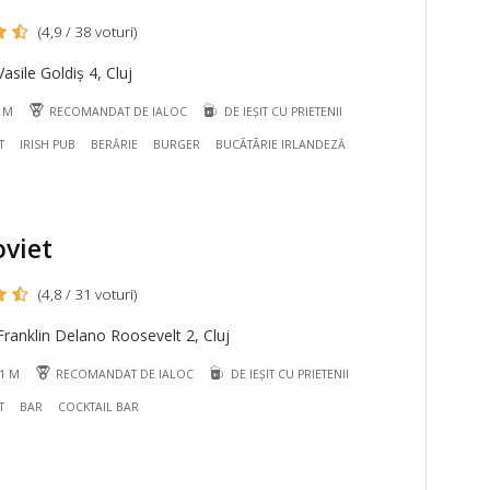
(4,9 / 38 voturi)
asile Goldiș 4, Cluj
8 M
RECOMANDAT DE IALOC
DE IEȘIT CU PRIETENII
T
IRISH PUB
BERĂRIE
BURGER
BUCÃTÃRIE IRLANDEZĂ
oviet
(4,8 / 31 voturi)
ranklin Delano Roosevelt 2, Cluj
11 M
RECOMANDAT DE IALOC
DE IEȘIT CU PRIETENII
T
BAR
COCKTAIL BAR