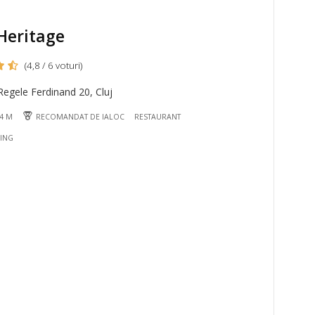
Heritage
(4,8 / 6 voturi)
egele Ferdinand 20, Cluj
44 M
RECOMANDAT DE IALOC
RESTAURANT
NING