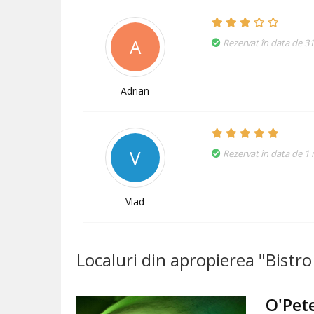
A
Rezervat în data de 3
Adrian
V
Rezervat în data de 1
Vlad
Localuri din apropierea "Bistro
O'Pete