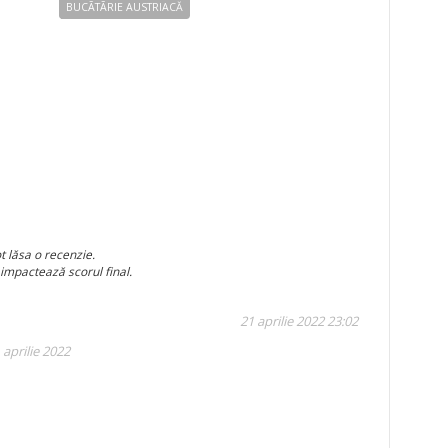
BUCÃTÃRIE AUSTRIACĂ
t lăsa o recenzie.
 impactează scorul final.
21 aprilie 2022 23:02
 aprilie 2022