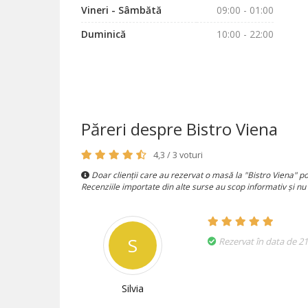
Vineri - Sâmbătă
09:00 - 01:00
Duminică
10:00 - 22:00
Păreri despre Bistro Viena
4,3 / 3 voturi
Doar clienții care au rezervat o masă la "Bistro Viena" po
Recenziile importate din alte surse au scop informativ și nu
S
Rezervat în data de 21
Silvia