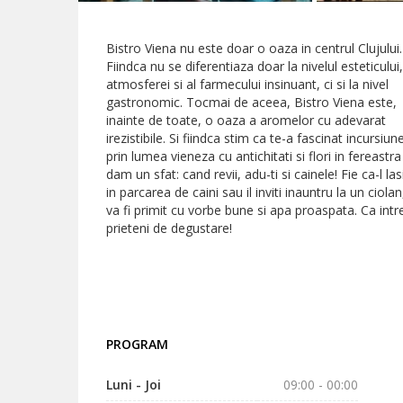
Bistro Viena nu este doar o oaza in centrul Clujului.
Fiindca nu se diferentiaza doar la nivelul esteticului,
atmosferei si al farmecului insinuant, ci si la nivel
gastronomic. Tocmai de aceea, Bistro Viena este,
inainte de toate, o oaza a aromelor cu adevarat
irezistibile. Si fiindca stim ca te-a fascinat incursiun
prin lumea vieneza cu antichitati si flori in fereastra 
dam un sfat: cand revii, adu-ti si cainele! Fie ca-l las
in parcarea de caini sau il inviti inauntru la un ciolan
va fi primit cu vorbe bune si apa proaspata. Ca intr
prieteni de degustare!
PROGRAM
Luni - Joi
09:00 - 00:00