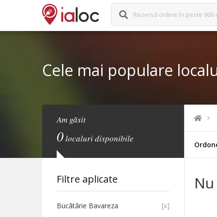
Rezervă online în peste 900 
Cele mai populare localu
Am găsit
0
localuri disponibile
Ordon
Filtre aplicate
Nu 
Bucãtãrie Bavareza
[x]