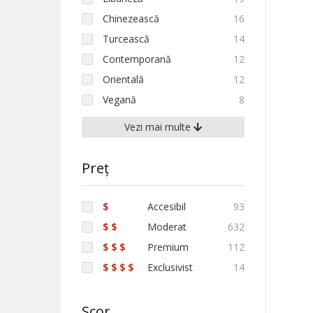
Chinezească
16
Turcească
14
Contemporană
12
Orientală
12
Vegană
8
Vezi mai multe
Preț
$
Accesibil
93
$ $
Moderat
632
$ $ $
Premium
112
$ $ $ $
Exclusivist
14
Scor