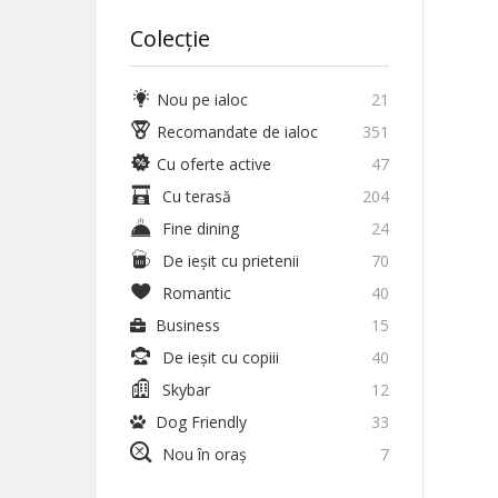
Colecție
Nou pe ialoc
21
Recomandate de ialoc
351
Cu oferte active
47
Cu terasă
204
Fine dining
24
De ieșit cu prietenii
70
Romantic
40
Business
15
De ieșit cu copiii
40
Skybar
12
Dog Friendly
33
Nou în oraș
7