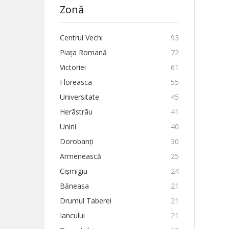
Zonă
Centrul Vechi
93
Piața Romană
72
Victoriei
61
Floreasca
55
Universitate
45
Herãstrãu
41
Unirii
40
Dorobanți
30
Armenească
25
Cișmigiu
24
Băneasa
21
Drumul Taberei
21
Iancului
21