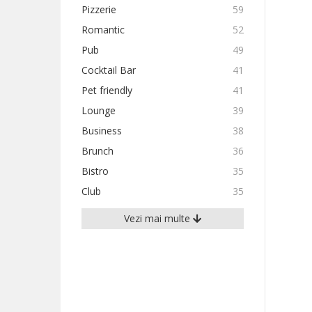
Pizzerie
59
Romantic
52
Pub
49
Cocktail Bar
41
Pet friendly
41
Lounge
39
Business
38
Brunch
36
Bistro
35
Club
35
Vezi mai multe