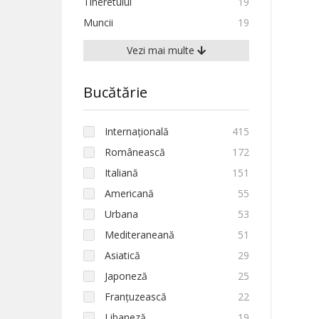
Tineretului
19
Muncii
19
Vezi mai multe
Bucătărie
Internațională
415
Românească
172
Italiană
151
Americană
55
Urbana
53
Mediteraneană
51
Asiatică
29
Japoneză
25
Franțuzească
22
Libaneză
19