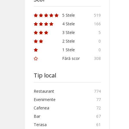
5 Stele
519
4 Stele
166
3 Stele
5
2 Stele
0
1 Stele
0
Fără scor
308
Tip local
Restaurant
774
Evenimente
77
Cafenea
72
Bar
67
Terasa
61