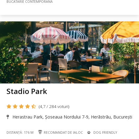
BUCÃTÃRIE CONTEMPORANĂ
Stadio Park
(4,7 / 284 voturi)
Herastrau Park, Șoseaua Nordului 7-9, Herãstrãu, București
DISTANȚĂ: 176 M
RECOMANDAT DE IALOC
DOG FRIENDLY