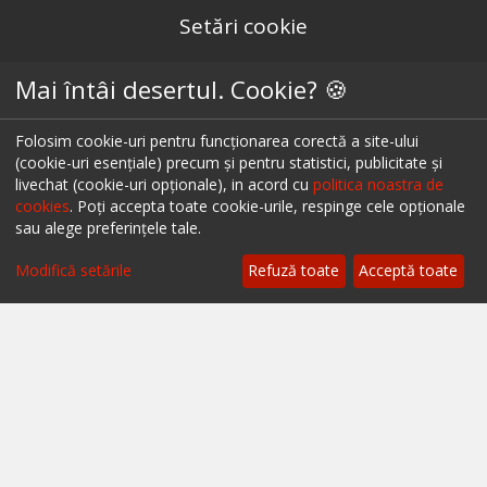
Setări cookie
Restaurante București
Mai întâi desertul. Cookie? 🍪
Restaurante Cluj
Folosim cookie-uri pentru funcționarea corectă a site-ului
Restaurante Timișoara
(cookie-uri esențiale) precum și pentru statistici, publicitate și
livechat (cookie-uri opționale), in acord cu
politica noastra de
Restaurante Brașov
cookies
. Poți accepta toate cookie-urile, respinge cele opționale
sau alege preferințele tale.
Restaurante Iași
Modifică setările
Refuză toate
Acceptă toate
Restaurante Sibiu
Restaurante Valea Prahovei
Restaurante Litoral
Restaurante Bacău
Restaurante Suceava
Restaurante Oradea