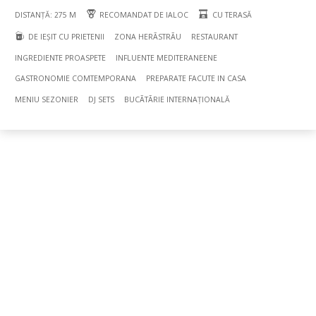
DISTANȚĂ: 275 M
RECOMANDAT DE IALOC
CU TERASĂ
DE IEȘIT CU PRIETENII
ZONA HERÃSTRÃU
RESTAURANT
INGREDIENTE PROASPETE
INFLUENTE MEDITERANEENE
GASTRONOMIE COMTEMPORANA
PREPARATE FACUTE IN CASA
MENIU SEZONIER
DJ SETS
BUCÃTÃRIE INTERNAȚIONALĂ