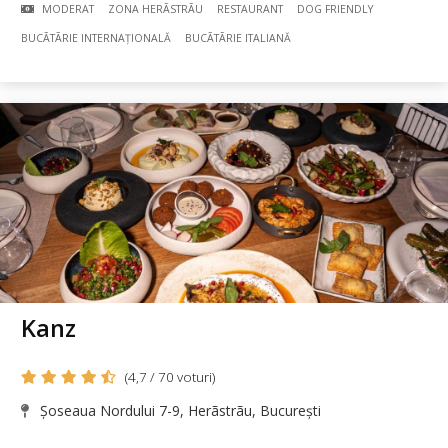
MODERAT
ZONA HERÃSTRÃU
RESTAURANT
DOG FRIENDLY
BUCÃTÃRIE INTERNAȚIONALĂ
BUCÃTÃRIE ITALIANĂ
Kanz
(4,7 / 70 voturi)
Șoseaua Nordului 7-9, Herãstrãu, București