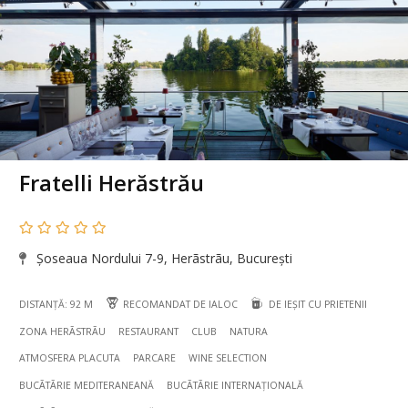
Fratelli Herăstrău
Șoseaua Nordului 7-9, Herãstrãu, București
DISTANȚĂ: 92 M
RECOMANDAT DE IALOC
DE IEȘIT CU PRIETENII
ZONA HERÃSTRÃU
RESTAURANT
CLUB
NATURA
ATMOSFERA PLACUTA
PARCARE
WINE SELECTION
BUCÃTÃRIE MEDITERANEANĂ
BUCÃTÃRIE INTERNAȚIONALĂ