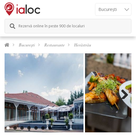
Rezervă online în peste 900 de localuri
București
Restaurante
Herãstrãu
Next