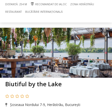
DISTANȚĂ: 254 M
RECOMANDAT DE IALOC
ZONA HERÃSTRÃU
RESTAURANT
BUCÃTÃRIE INTERNAȚIONALĂ
Biutiful by the Lake
Șoseaua Nordului 7-9, Herãstrãu, București