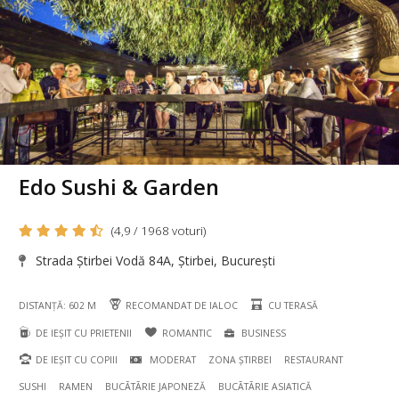
Edo Sushi & Garden
(4,9 / 1968 voturi)
Strada Știrbei Vodă 84A, Știrbei, București
DISTANȚĂ: 602 M
RECOMANDAT DE IALOC
CU TERASĂ
DE IEȘIT CU PRIETENII
ROMANTIC
BUSINESS
DE IEȘIT CU COPIII
MODERAT
ZONA ȘTIRBEI
RESTAURANT
SUSHI
RAMEN
BUCÃTÃRIE JAPONEZĂ
BUCÃTÃRIE ASIATICĂ