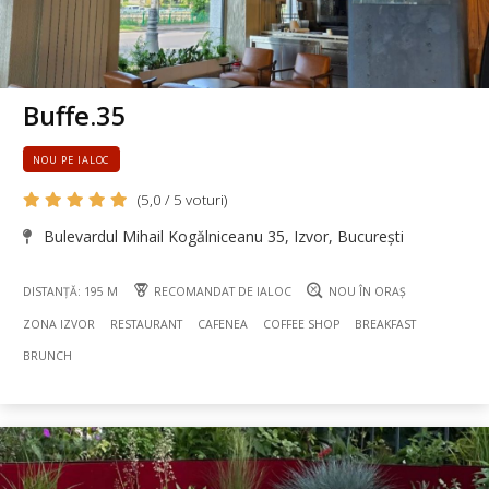
Buffe.35
NOU PE IALOC
(5,0 / 5 voturi)
Bulevardul Mihail Kogălniceanu 35, Izvor, București
DISTANȚĂ: 195 M
RECOMANDAT DE IALOC
NOU ÎN ORAȘ
ZONA IZVOR
RESTAURANT
CAFENEA
COFFEE SHOP
BREAKFAST
BRUNCH