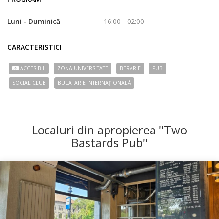
Luni - Duminică
16:00 - 02:00
CARACTERISTICI
ACCESIBIL
ZONA UNIVERSITATE
BERĂRIE
PUB
SOCIAL CLUB
BUCÃTÃRIE INTERNAȚIONALĂ
Localuri din apropierea "Two
Bastards Pub"