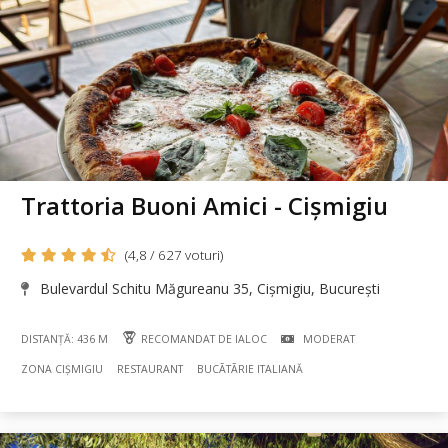
Trattoria Buoni Amici - Cișmigiu
(4,8 / 627 voturi)
Bulevardul Schitu Măgureanu 35, Cișmigiu, București
DISTANȚĂ: 436 M
RECOMANDAT DE IALOC
MODERAT
ZONA CIȘMIGIU
RESTAURANT
BUCÃTÃRIE ITALIANĂ