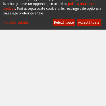
livechat (cookie-uri opționale), in acord cu
politica noastra de
Restaurante Timișoara
cookies
. Poți accepta toate cookie-urile, respinge cele opționale
Restaurante Brașov
sau alege preferințele tale.
Restaurante Iași
Modifică setările
Refuză toate
Acceptă toate
Restaurante Sibiu
Restaurante Valea Prahovei
Restaurante Litoral
Restaurante Bacău
Restaurante Suceava
Restaurante Oradea
Restaurante Galati
Restaurante Focșani
Restaurante Botoșani