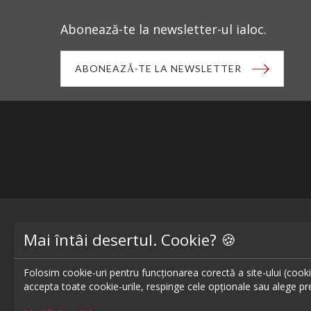
Abonează-te la newsletter-ul ialoc.
ABONEAZĂ-TE LA NEWSLETTER
Blog - topuri & recomandari
Restaur
Mai întâi desertul. Cookie? 🍪
Podcast
Restaur
Folosim cookie-uri pentru funcționarea corectă a site-ului (cookie-
Scrie-ne pe chat
Restaur
accepta toate cookie-urile, respinge cele opționale sau alege pre
Restaur
Despre ialoc