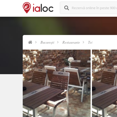
Rezervă online în peste 900 
București
Restaurante
Tei