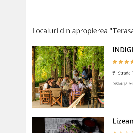
Localuri din apropierea "Teras
INDIGE
Strada T
DISTANȚĂ: 9
Lizean