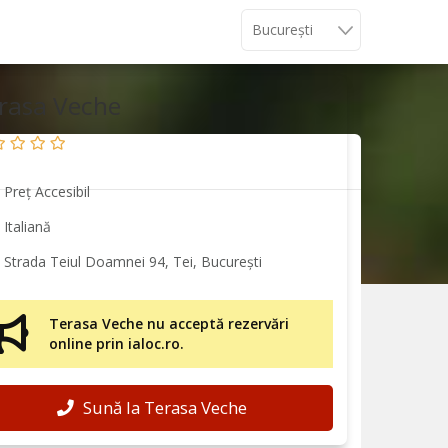
rasa Veche
Preț Accesibil
Italiană
Strada Teiul Doamnei 94, Tei, București
Terasa Veche nu acceptă rezervări
online prin ialoc.ro.
Sună la Terasa Veche