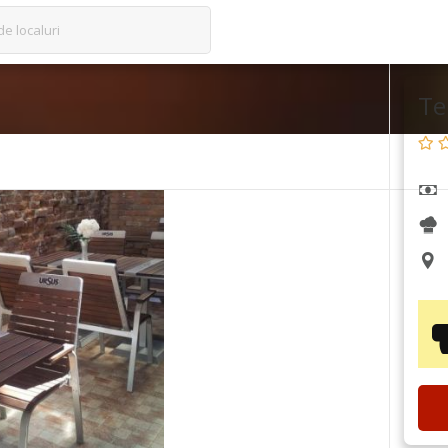
de localuri
Te