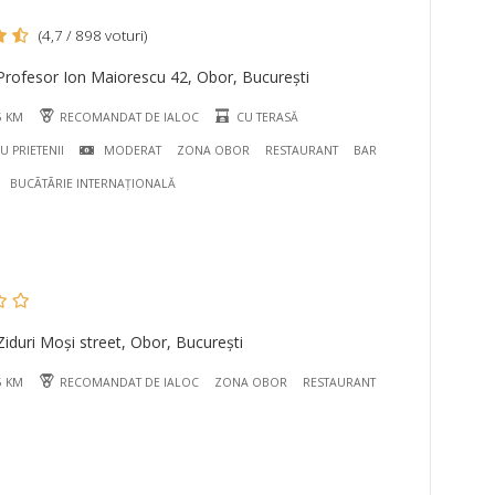
(4,7 / 898 voturi)
Profesor Ion Maiorescu 42, Obor, București
5 KM
RECOMANDAT DE IALOC
CU TERASĂ
CU PRIETENII
MODERAT
ZONA OBOR
RESTAURANT
BAR
BUCÃTÃRIE INTERNAȚIONALĂ
iduri Moși street, Obor, București
5 KM
RECOMANDAT DE IALOC
ZONA OBOR
RESTAURANT