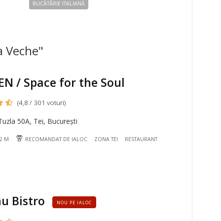
BUCÃTÃRIE ITALIANĂ
a Veche"
N / Space for the Soul
(4,8 / 301 voturi)
uzla 50A, Tei, București
42 M
RECOMANDAT DE IALOC
ZONA TEI
RESTAURANT
u Bistro
NOU PE IALOC