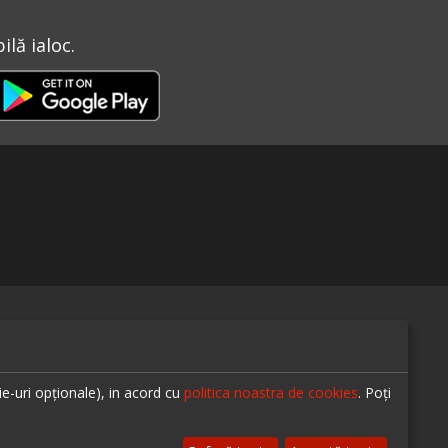
lă ialoc.
te-ne pe
ie-uri opționale), in acord cu
politica noastra de cookies
. Poți
© 2026 ialoc. Toate drepturile rezervate.