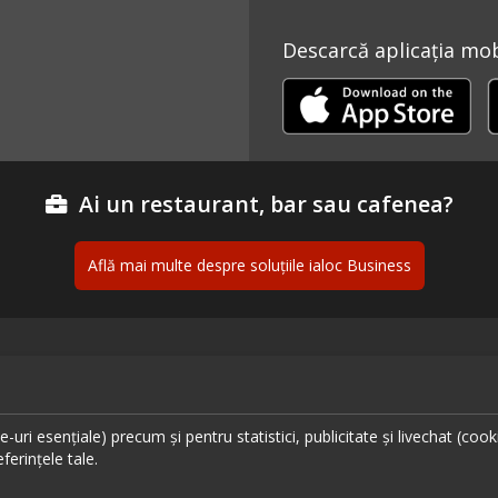
Descarcă aplicația mobi
Ai un restaurant, bar sau cafenea?
Află mai multe despre soluțiile ialoc Business
ante București
Urmăreș
ante Cluj
uri esențiale) precum și pentru statistici, publicitate și livechat (cook
ante Timișoara
ferințele tale.
ante Brașov