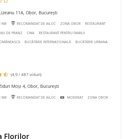
Lizeanu 11A, Obor, București
2 KM
RECOMANDAT DE IALOC
ZONA OBOR
RESTAURANT
NIU DE PRANZ
CINA
RESTAURANT PENTRU FAMILII
ROMÂNEASCĂ
BUCÃTÃRIE INTERNAȚIONALĂ
BUCÃTÃRIE URBANA
(4,9 / 487 voturi)
iduri Moși 4, Obor, București
2 KM
RECOMANDAT DE IALOC
MODERAT
ZONA OBOR
 Florilor