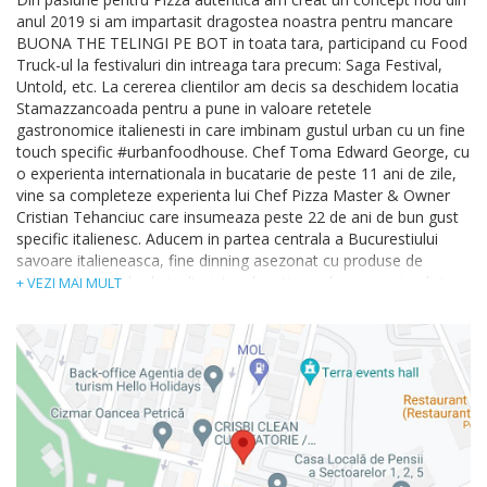
anul 2019 si am impartasit dragostea noastra pentru mancare
BUONA THE TELINGI PE BOT in toata tara, participand cu Food
Truck-ul la festivaluri din intreaga tara precum: Saga Festival,
Untold, etc. La cererea clientilor am decis sa deschidem locatia
Stamazzancoada pentru a pune in valoare retetele
gastronomice italienesti in care imbinam gustul urban cu un fine
touch specific #urbanfoodhouse. Chef Toma Edward George, cu
o experienta internationala in bucatarie de peste 11 ani de zile,
vine sa completeze experienta lui Chef Pizza Master & Owner
Cristian Tehanciuc care insumeaza peste 22 de ani de bun gust
specific italienesc. Aducem in partea centrala a Bucurestiului
savoare italieneasca, fine dinning asezonat cu produse de
calitate, la standarde inalte intr-o locatie cu design minimalist, cu
+ VEZI MAI MULT
tente urbanistice, clasificand astfel locatia in randul preferintelor
dumneavoastra.