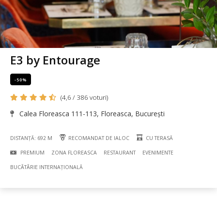
E3 by Entourage
-50%
(4,6 / 386 voturi)
Calea Floreasca 111-113, Floreasca, București
DISTANȚĂ: 692 M
RECOMANDAT DE IALOC
CU TERASĂ
PREMIUM
ZONA FLOREASCA
RESTAURANT
EVENIMENTE
BUCÃTÃRIE INTERNAȚIONALĂ