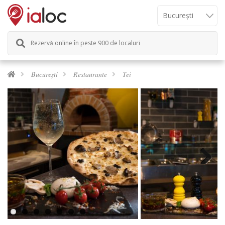
Rezervă online în peste 900 de localuri
București
Restaurante
Tei
Next