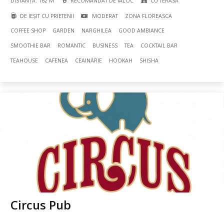
DISTANȚĂ: 162 M
RECOMANDAT DE IALOC
CU TERASĂ
DE IEȘIT CU PRIETENII
MODERAT
ZONA FLOREASCA
COFFEE SHOP
GARDEN
NARGHILEA
GOOD AMBIANCE
SMOOTHIE BAR
ROMANTIC
BUSINESS
TEA
COCKTAIL BAR
TEAHOUSE
CAFENEA
CEAINĂRIE
HOOKAH
SHISHA
Circus Pub