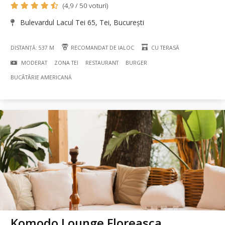
(4,9 / 50 voturi)
Bulevardul Lacul Tei 65, Tei, București
DISTANȚĂ: 537 M
RECOMANDAT DE IALOC
CU TERASĂ
MODERAT
ZONA TEI
RESTAURANT
BURGER
BUCÃTÃRIE AMERICANĂ
Komodo Lounge Floreasca