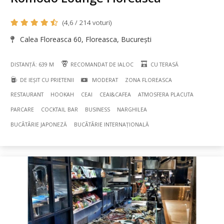
(4,6 / 214 voturi)
Calea Floreasca 60, Floreasca, București
DISTANȚĂ: 639 M
RECOMANDAT DE IALOC
CU TERASĂ
DE IEȘIT CU PRIETENII
MODERAT
ZONA FLOREASCA
RESTAURANT
HOOKAH
CEAI
CEAI&CAFEA
ATMOSFERA PLACUTA
PARCARE
COCKTAIL BAR
BUSINESS
NARGHILEA
BUCÃTÃRIE JAPONEZĂ
BUCÃTÃRIE INTERNAȚIONALĂ