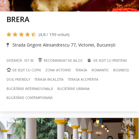
BRERA
(4,8 / 199 voturi)
Strada Grigore Alexandrescu 77, Victoriei, București
DISTANȚĂ: 101 M
RECOMANDAT DE IALOC
DE IEȘIT CU PRIETENII
DE IEȘIT CU COPIII
ZONA VICTORIEI
TERASA
ROMANTIC
BUSINESS
DOG FRIENDLY
TERASA INCALZITA
TERASA ACOPERITA
BUCÃTÃRIE INTERNAȚIONALĂ
BUCÃTÃRIE URBANA
BUCÃTÃRIE CONTEMPORANĂ