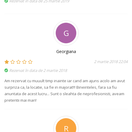
Rezervat în data de 25 martie 2019
G
Georgiana
2 martie 2018 22:04
Rezervat în data de 2 martie 2018
Am rezervat cu muuult timp inainte iar cand am ajuns acolo am avut
surpriza ca, la locatie, sa fie in majorat!!! Bineinteles, fara sa fiu
anuntata de acest lucru... Sunt o sleahta de neprofesionisti, aveam
pretentii mai mari!
R