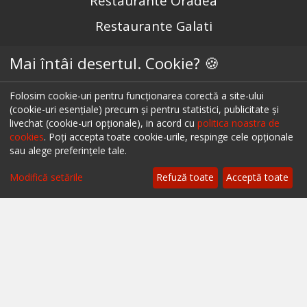
Restaurante Oradea
Restaurante Galati
Restaurante Focșani
Mai întâi desertul. Cookie? 🍪
Restaurante Botoșani
Folosim cookie-uri pentru funcționarea corectă a site-ului
Restaurante Câmpina
(cookie-uri esențiale) precum și pentru statistici, publicitate și
livechat (cookie-uri opționale), in acord cu
politica noastra de
Restaurante Târgu Mureș
cookies
. Poți accepta toate cookie-urile, respinge cele opționale
sau alege preferințele tale.
Restaurante Târgu Jiu
Restaurante Constanța
Modifică setările
Refuză toate
Acceptă toate
Urmărește-ne pe