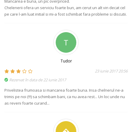
Mancarea e buna, un pic overpriced.
Chelenerii ofera un serviciu foarte bun, am cerut un alt vin decat cel
pe care l-am luat initial si mi-a fost schimbat fara probleme si discutii.
T
Tudor
23 iunie 2017 20:56
Rezervat în data de 22 iunie 2017
Privelistea frumoasa si mancarea foarte buna. Insa chelnerul ne-a
trimis pe noi (!!!) sa schimbam bani, ca nu avea rest... Un loc unde nu
as reveni foarte curand...
�