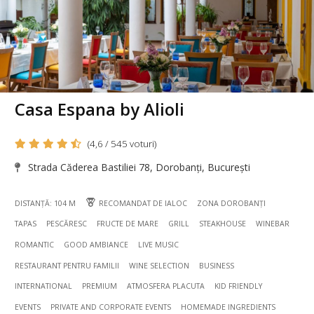
Casa Espana by Alioli
(4,6 / 545 voturi)
Strada Căderea Bastiliei 78, Dorobanți, București
DISTANȚĂ: 104 M
RECOMANDAT DE IALOC
ZONA DOROBANȚI
TAPAS
PESCĂRESC
FRUCTE DE MARE
GRILL
STEAKHOUSE
WINEBAR
ROMANTIC
GOOD AMBIANCE
LIVE MUSIC
RESTAURANT PENTRU FAMILII
WINE SELECTION
BUSINESS
INTERNATIONAL
PREMIUM
ATMOSFERA PLACUTA
KID FRIENDLY
EVENTS
PRIVATE AND CORPORATE EVENTS
HOMEMADE INGREDIENTS