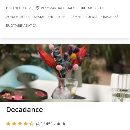
DISTANȚĂ: 238 M
RECOMANDAT DE IALOC
MODERAT
ZONA VICTORIEI
RESTAURANT
SUSHI
RAMEN
BUCÃTÃRIE JAPONEZĂ
BUCÃTÃRIE ASIATICĂ
Decadance
(4,9 / 451 voturi)