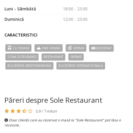
Luni - Sâmbătă
18:00 - 23:00
Duminică
12:00 - 23:00
CARACTERISTICI
CU TERASĂ
FINE DINING
SKYBAR
MODERAT
ZONA DOROBANȚI
RESTAURANT
SKYBAR
BUCÃTÃRIE MEDITERANEANĂ
BUCÃTÃRIE INTERNAȚIONALĂ
Păreri despre Sole Restaurant
3,9 / 7 voturi
Doar clienții care au rezervat o masă la "Sole Restaurant" pot lăsa o
recenzie.