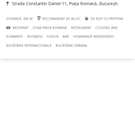
Strada Constantin Daniel 11, Piața Romană, București
DISTANȚĂ: 300 M
RECOMANDAT DE IALOC
DE IEȘIT CU PRIETENII
MODERAT
ZONA PIAȚA ROMANĂ
RESTAURANT
COCKTAIL BAR
ROMANTIC
BUSINESS
FUSION
BAR
HOMEMADE INGREDIENTS
BUCÃTÃRIE INTERNAȚIONALĂ
BUCÃTÃRIE URBANA