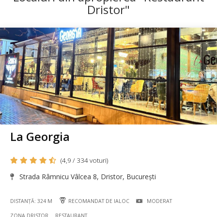
Dristor"
La Georgia
(4,9 / 334 voturi)
Strada Râmnicu Vâlcea 8, Dristor, București
DISTANȚĂ: 324 M
RECOMANDAT DE IALOC
MODERAT
ZONA DRISTOR
RESTAURANT