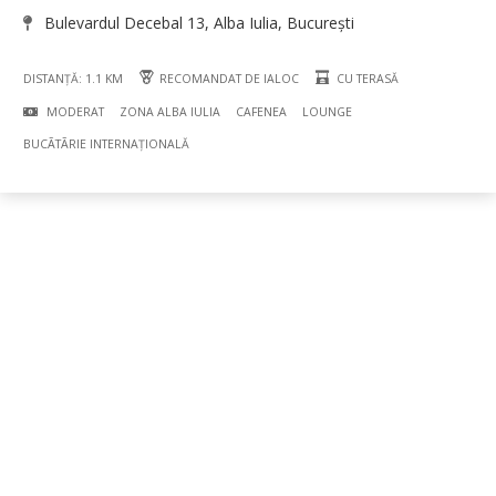
Bulevardul Decebal 13, Alba Iulia, București
DISTANȚĂ: 1.1 KM
RECOMANDAT DE IALOC
CU TERASĂ
MODERAT
ZONA ALBA IULIA
CAFENEA
LOUNGE
BUCÃTÃRIE INTERNAȚIONALĂ