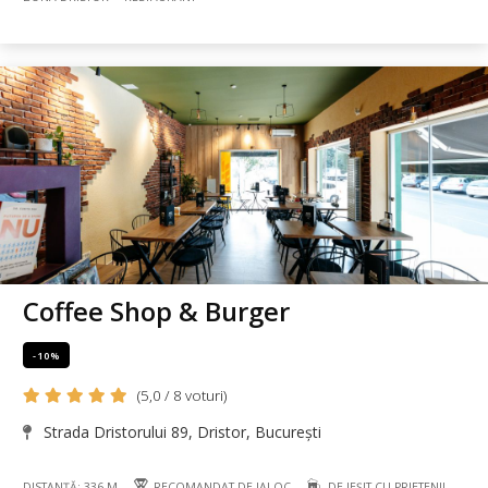
Coffee Shop & Burger
-10%
(5,0 / 8 voturi)
Strada Dristorului 89, Dristor, București
DISTANȚĂ: 336 M
RECOMANDAT DE IALOC
DE IEȘIT CU PRIETENII