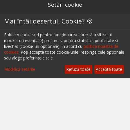
Setări cookie
Restaurante București
Mai întâi desertul. Cookie? 🍪
Restaurante Cluj
Folosim cookie-uri pentru funcționarea corectă a site-ului
Restaurante Timișoara
(cookie-uri esențiale) precum și pentru statistici, publicitate și
livechat (cookie-uri opționale), in acord cu
politica noastra de
Restaurante Brașov
cookies
. Poți accepta toate cookie-urile, respinge cele opționale
sau alege preferințele tale.
Restaurante Iași
Modifică setările
Refuză toate
Acceptă toate
Restaurante Sibiu
Restaurante Valea Prahovei
Restaurante Litoral
Restaurante Bacău
Restaurante Suceava
Restaurante Oradea