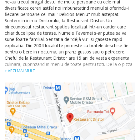
ne-au trecut pragul destul de multe persoane cu cele mai
diversificate cereri astfel noi imbunatatind meniul si oferindu-i
fiecarei persoane cel mai "Delicios Meniu" mult asteptat.
Suntem in inima Dristorului, la Restaurant Dristor. Un
binecunoscut restaurant spatios localizat intr-un cartier care
chiar duce lipsa de terase. Numele Tavernei s-ar putea sa va
sune foarte familial. Senzatia de “déjà vu” isi gaseste rapid
explicatia. Din 2004 localul te primeste cu bratele deschise fie
pentru o bere in nocturna, un pranz gustos sau o petrecere.
Cheful de la Restaurant Dristor are 15 ani de vasta experienta
culinara, cuprinzand in meniu de toate pentru toti. De la o pizza
rumena, satioasa si cu toate cele trebuincioase la ciorbe, supe,
+ VEZI MAI MULT
peste, gratare si momentul culminat al desertului.