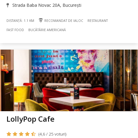
Strada Baba Novac 20A, București
DISTANȚĂ: 1.1 KM
RECOMANDAT DE IALOC
RESTAURANT
FAST FOOD
BUCÃTÃRIE AMERICANĂ
LollyPop Cafe
(4,6 / 25 voturi)