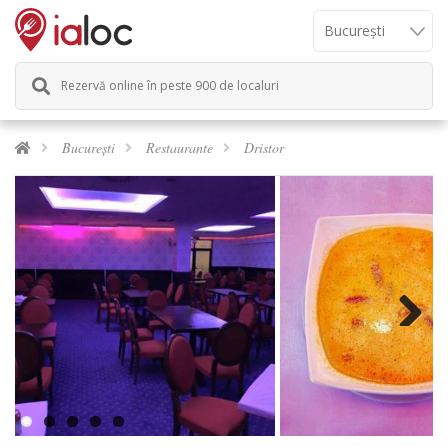
Rezervă online în peste 900 de localuri
București
Restaurante
Dristor
Next