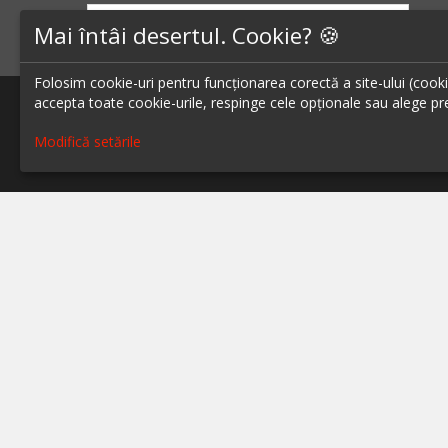
Mai întâi desertul. Cookie? 🍪
ABONEAZĂ-TE LA NEWSLETTER
Folosim cookie-uri pentru funcționarea corectă a site-ului (cookie-
accepta toate cookie-urile, respinge cele opționale sau alege pre
Modifică setările
Blog - topuri & recomandari
Restaur
Podcast
Restaur
Scrie-ne pe chat
Restaur
Restaur
Despre ialoc
Restaur
Confidențialitate
Restaur
Politica cookies