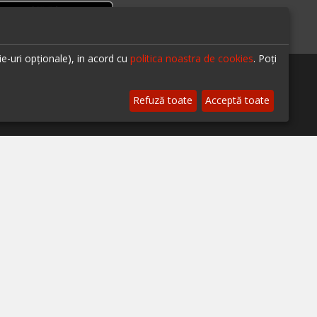
ie-uri opționale), in acord cu
politica noastra de cookies
. Poți
Refuză toate
Acceptă toate
te-ne pe
© 2026 ialoc. Toate drepturile rezervate.