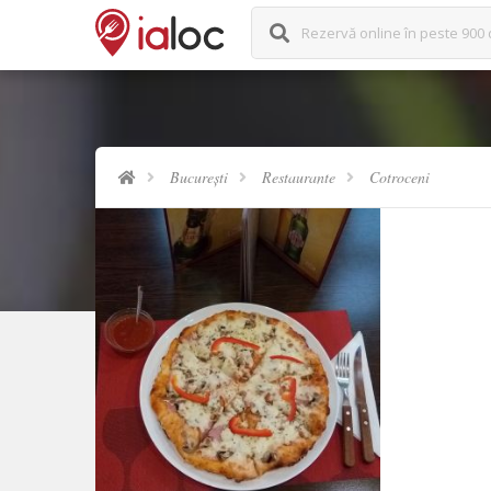
Rezervă online în peste 900 
București
Restaurante
Cotroceni