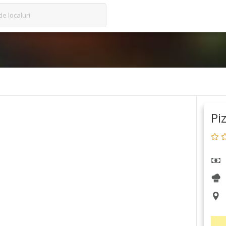
de localuri
Pi