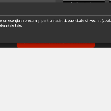
uri esențiale) precum și pentru statistici, publicitate și livechat (cook
ferințele tale.
Ai un restaurant, bar sau cafenea?
Află mai multe despre soluțiile ialoc Business
ante București
Urmăreș
ante Cluj
ante Timișoara
ante Brașov
ante Iași
ante Sibiu