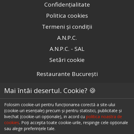
Confidențialitate
Politica cookies
Termeni și condiții
A.N.P.C.
A.N.P.C. - SAL
Setări cookie
Restaurante București
Restaurante Cluj
Mai întâi desertul. Cookie? 🍪
Restaurante Timișoara
Folosim cookie-uri pentru funcționarea corectă a site-ului
Restaurante Brașov
(cookie-uri esențiale) precum și pentru statistici, publicitate și
livechat (cookie-uri opționale), in acord cu
politica noastra de
Restaurante Iași
cookies
. Poți accepta toate cookie-urile, respinge cele opționale
Restaurante Sibiu
sau alege preferințele tale.