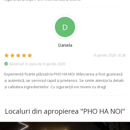
D
Daniela
8 aprilie 2026 16:36
Rezervat în data de 8 aprilie 2026
Experiență foarte plăcută la PHO HA NOI. Mâncarea a fost gustoasă
și autentică, iar serviciul rapid și prietenos. Se simte atenția la detalii
și calitatea ingredientelor. Cu siguranță voi reveni cu drag!
Localuri din apropierea "PHO HA NOI"