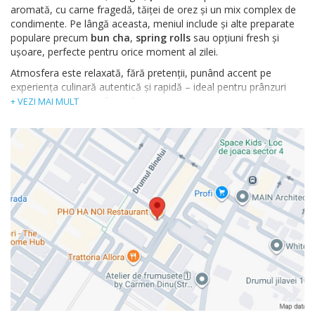
aromată, cu carne fragedă, tăiței de orez și un mix complex de
condimente. Pe lângă aceasta, meniul include și alte preparate
populare precum
bun cha
,
spring rolls
sau opțiuni fresh și
ușoare, perfecte pentru orice moment al zilei.
Atmosfera este relaxată, fără pretenții, punând accent pe
experiența culinară autentică și rapidă – ideal pentru prânzuri
casual sau întâlniri informale.
+ VEZI MAI MULT