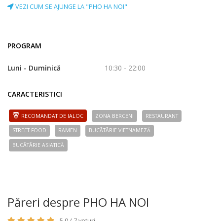
VEZI CUM SE AJUNGE LA "PHO HA NOI"
PROGRAM
Luni - Duminică
10:30 - 22:00
CARACTERISTICI
RECOMANDAT DE IALOC
ZONA BERCENI
RESTAURANT
STREET FOOD
RAMEN
BUCÃTÃRIE VIETNAMEZĂ
BUCÃTÃRIE ASIATICĂ
Păreri despre PHO HA NOI
5,0 / 7 voturi