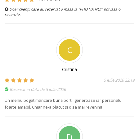
Doar clienții care au rezervat o masă la "PHO HA NOI" pot lăsa o
recenzie.
C
Cristina
5 iulie 2026 22:19
Rezervat în data de 5 iulie 2026
Un meniu bogat,mâncare bună porții generoase iar personalul
foarte amabil. Chiar ne-a placut si o sa mai revenim!
D