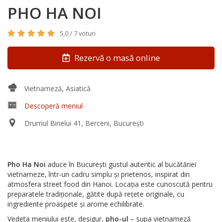
PHO HA NOI
5,0 / 7 voturi
Rezervă o masă online
Vietnameză, Asiatică
Descoperă meniul
Drumul Binelui 41, Berceni, București
Pho Ha Noi
aduce în București gustul autentic al bucătăriei
vietnameze, într-un cadru simplu și prietenos, inspirat din
atmosfera street food din Hanoi. Locația este cunoscută pentru
preparatele tradiționale, gătite după rețete originale, cu
ingrediente proaspete și arome echilibrate.
Vedeta meniului este, desigur,
pho-ul
– supa vietnameză