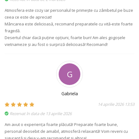
Atmosfera este cozy iar personalul te primește cu zâmbetul pe buze
ceea ce este de apreciat!
Mâncarea este delicioasă, recomand preparatele cu vită-este foarte
fragedă.
Desertul chiar dacă puține opțiuni, foarte bun! Am ales gogoșele
vietnameze și au fost o surpriză delicioasă! Recomand!
G
Gabriela
14 aprilie 2026 13:53
Rezervat în data de 13 aprilie 2026
Am avut o experiența foarte plăcută! Preparate foarte bune,
personal deosebit de amabil, atmosferă relaxantă! Vom reveni cu
siguranță și deja v-am recomandat și altora!