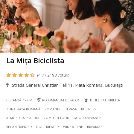
La Mița Biciclista
(4,7 / 2198 voturi)
Strada General Christian Tell 11, Piața Romană, București
DISTANȚĂ: 177 M
RECOMANDAT DE IALOC
DE IEȘIT CU PRIETENII
ZONA PIAȚA ROMANĂ
ROMANTIC
TERASA
BUSINESS
ATMOSFERA PLACUTA
COMFORT FOOD
GOOD AMBIANCE
VEGAN FRIENDLY
DOG FRIENDLY
WINE & DINE
BREAKFAST