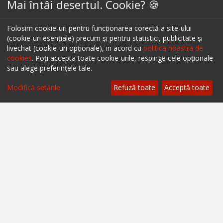
Mai întâi desertul. Cookie? 🍪
Restaurante București
Restaurante Cluj
Folosim cookie-uri pentru funcționarea corectă a site-ului
(cookie-uri esențiale) precum și pentru statistici, publicitate și
Restaurante Timișoara
livechat (cookie-uri opționale), in acord cu
politica noastra de
cookies
. Poți accepta toate cookie-urile, respinge cele opționale
Restaurante Brașov
sau alege preferințele tale.
Restaurante Iași
Modifică setările
Refuză toate
Acceptă toate
Restaurante Sibiu
Restaurante Valea Prahovei
Restaurante Litoral
Restaurante Bacău
Restaurante Suceava
Restaurante Oradea
Restaurante Galati