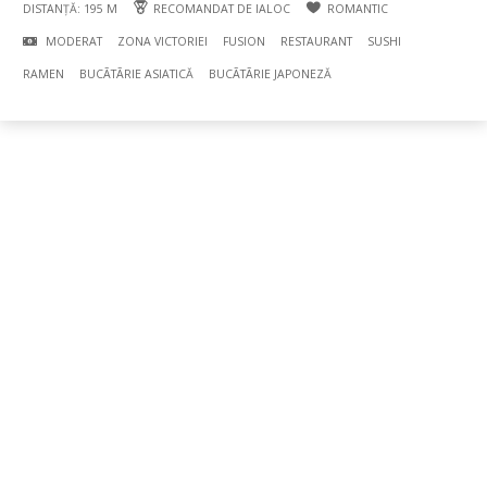
DISTANȚĂ: 195 M
RECOMANDAT DE IALOC
ROMANTIC
MODERAT
ZONA VICTORIEI
FUSION
RESTAURANT
SUSHI
RAMEN
BUCÃTÃRIE ASIATICĂ
BUCÃTÃRIE JAPONEZĂ