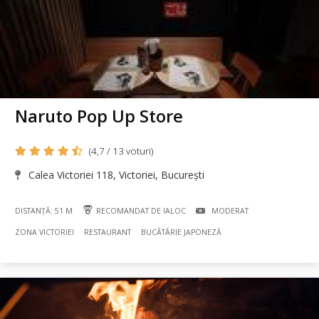
Naruto Pop Up Store
(4,7 / 13 voturi)
Calea Victoriei 118, Victoriei, București
DISTANȚĂ: 51 M
RECOMANDAT DE IALOC
MODERAT
ZONA VICTORIEI
RESTAURANT
BUCÃTÃRIE JAPONEZĂ