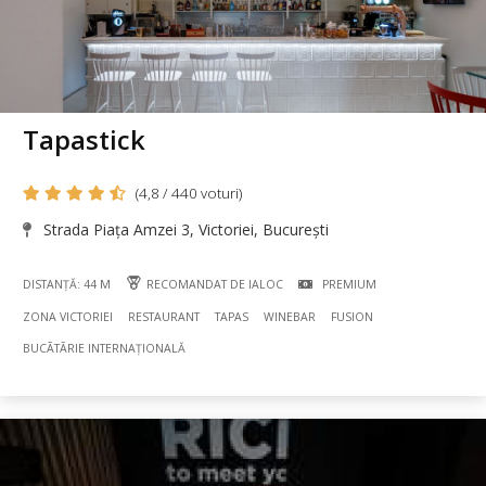
Tapastick
(4,8 / 440 voturi)
Strada Piața Amzei 3, Victoriei, București
DISTANȚĂ: 44 M
RECOMANDAT DE IALOC
PREMIUM
ZONA VICTORIEI
RESTAURANT
TAPAS
WINEBAR
FUSION
BUCÃTÃRIE INTERNAȚIONALĂ