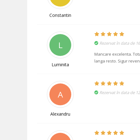
Constantin
L
Rezervat în data de 1
Mancare excelenta. Totul
langa resto. Sigur reven
Luminita
A
Rezervat în data de 1
Alexandru