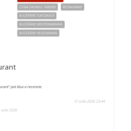
ZONA DRUMUL TABEREI
RESTAURANT
BUCÃTÃRIE TURCEASCĂ
BUCÃTÃRIE MEDITERANEANĂ
BUCÃTÃRIE VEGETARIANĂ
urant
urant" pot lăsa o recenzie.
31 iulie 2026 23:44
 iulie 2026