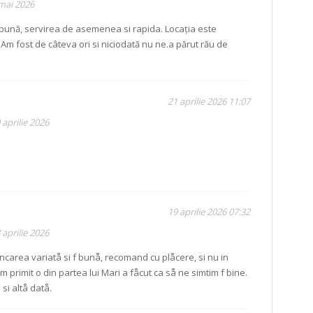
 mai 2026
bună, servirea de asemenea si rapida. Locația este
. Am fost de câteva ori si niciodată nu ne.a părut rău de
21 aprilie 2026 11:07
 aprilie 2026
19 aprilie 2026 07:32
 aprilie 2026
carea variatå si f bunå, recomand cu plåcere, si nu in
m primit o din partea lui Mari a fåcut ca så ne simtim f bine.
si altå datå.