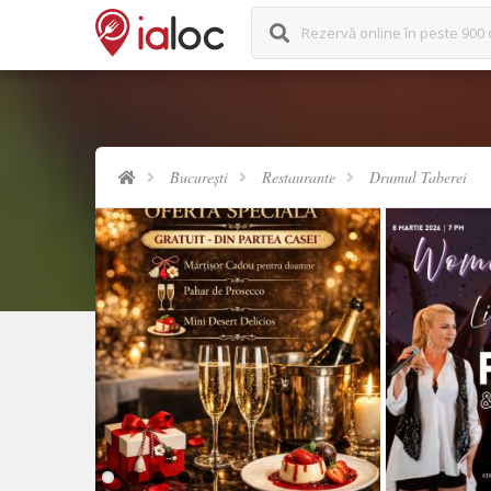
Rezervă online în peste 900 
București
Restaurante
Drumul Taberei