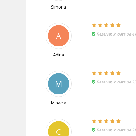
Simona
A
Rezervat în data de 4 i
Adina
M
Rezervat în data de 2
Mihaela
C
Rezervat în data de 2