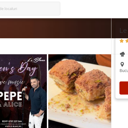
de localuri
Le
Bucu