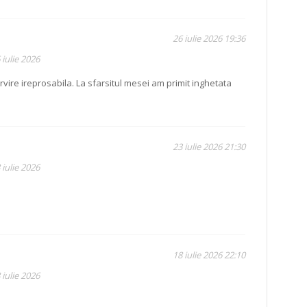
26 iulie 2026 19:36
 iulie 2026
ire ireprosabila. La sfarsitul mesei am primit inghetata
23 iulie 2026 21:30
 iulie 2026
18 iulie 2026 22:10
 iulie 2026