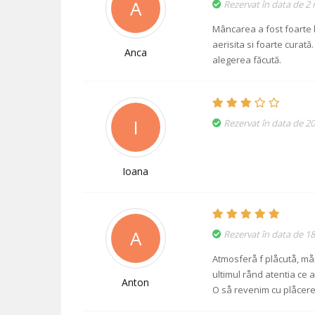
A
Rezervat în data de 2
Mâncarea a fost foarte 
aerisita si foarte curată
Anca
alegerea făcută.
I
Rezervat în data de 20
Ioana
A
Rezervat în data de 18
Atmosferå f plåcutå, mån
ultimul rånd atentia ce a
Anton
O så revenim cu plåcere 