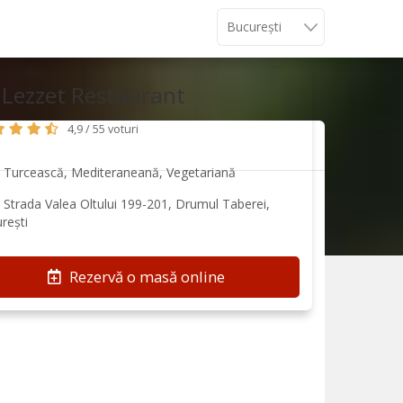
 Lezzet Restaurant
4,9 / 55 voturi
Turcească, Mediteraneană, Vegetariană
Strada Valea Oltului 199-201, Drumul Taberei,
rești
Rezervă o masă online