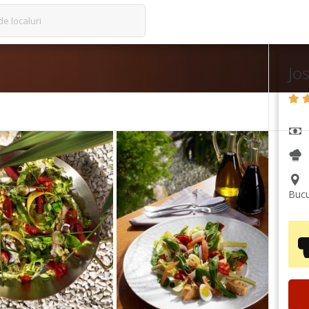
de localuri
Jo
Bucu