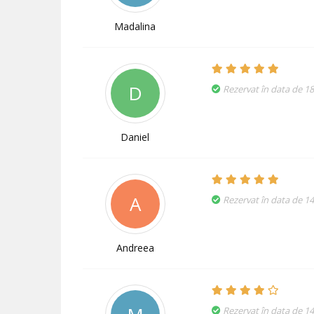
Madalina
D
Rezervat în data de 1
Daniel
A
Rezervat în data de 14
Andreea
Rezervat în data de 14