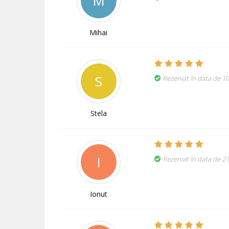
M
Mihai
S
Rezervat în data de 1
Stela
I
Rezervat în data de 2
Ionut