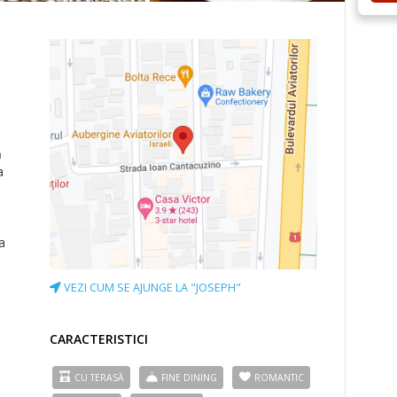
a
ă
a
a
VEZI CUM SE AJUNGE LA "JOSEPH"
CARACTERISTICI
CU TERASĂ
FINE DINING
ROMANTIC