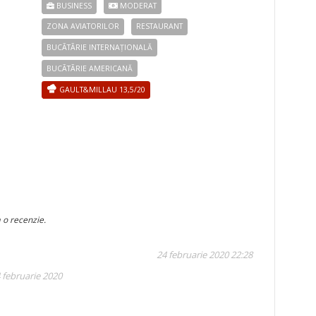
BUSINESS
MODERAT
ZONA AVIATORILOR
RESTAURANT
BUCÃTÃRIE INTERNAȚIONALĂ
BUCÃTÃRIE AMERICANĂ
GAULT&MILLAU 13,5/20
 o recenzie.
24 februarie 2020 22:28
 februarie 2020