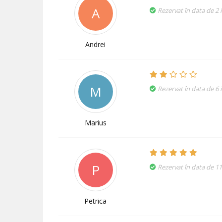
A
Rezervat în data de 2 i
Andrei
M
Rezervat în data de 6 
Marius
P
Rezervat în data de 1
Petrica