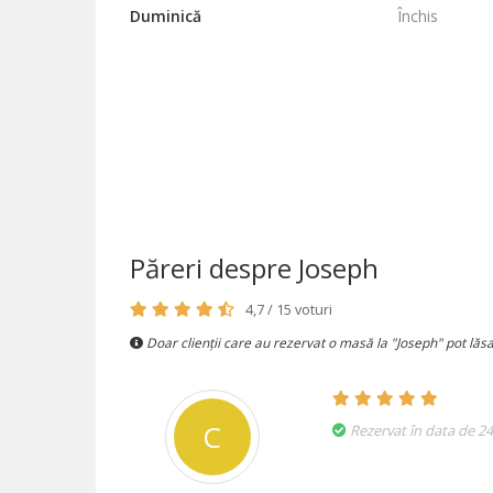
Duminică
Închis
Păreri despre Joseph
4,7 / 15 voturi
Doar clienții care au rezervat o masă la "Joseph" pot lăsa
C
Rezervat în data de 24