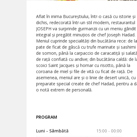
Aflat în inima Bucureștiului, într-o casă cu istorie și
dichis, redecorată într-un stil modern, restaurantul
JOSEPH va surprinde gurmanzii cu un meniu gândit
integral și pregătit minuțios de chef Joseph Hadad.
Meniul cuprinde specialități din bucătăria rece: de l
pate de ficat de gâscă cu trufe marinate și sashimi
de somon, până la carpaccio de caracatiță și salat
de rață confiată cu andive; din bucătăria caldă: de l
scoici Saint Jacques și homar cu risotto, până la
coroana de miel și file de vită cu ficat de rață. De
asemenea, meniul are și o linie de desert unică, cu
preparate special create de chef Hadad, pentru a d
o notă extrem de personală.
PROGRAM
Luni - Sâmbătă
15:00 - 00:00