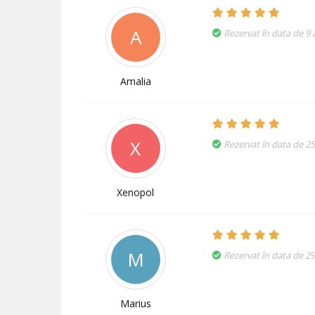
A
Rezervat în data de 9
Amalia
X
Rezervat în data de 2
Xenopol
M
Rezervat în data de 2
Marius