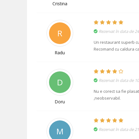
Cristina
R
Rezervat în data de 24
Un restaurant superb cu
Recomand cu caldura ca s
Radu
D
Rezervat în data de 10
Nu e corect sa fie plasa
,neobservabil.
Doru
M
Rezervat în data de 2