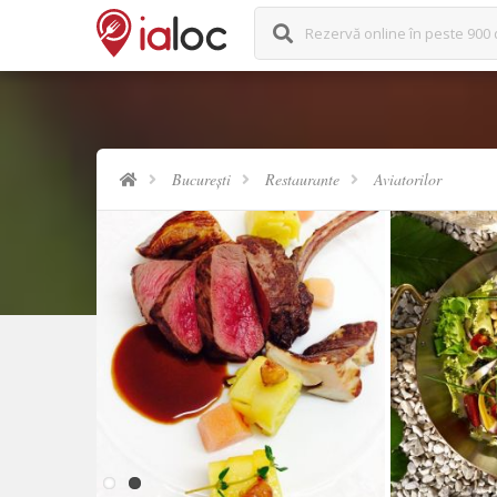
Rezervă online în peste 900 
București
Restaurante
Aviatorilor