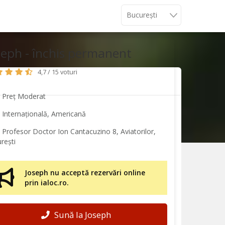
seph - închis permanent
4,7 / 15 voturi
Preț Moderat
Internațională, Americană
Profesor Doctor Ion Cantacuzino 8, Aviatorilor,
rești
Joseph nu acceptă rezervări online
prin ialoc.ro.
Sună la Joseph