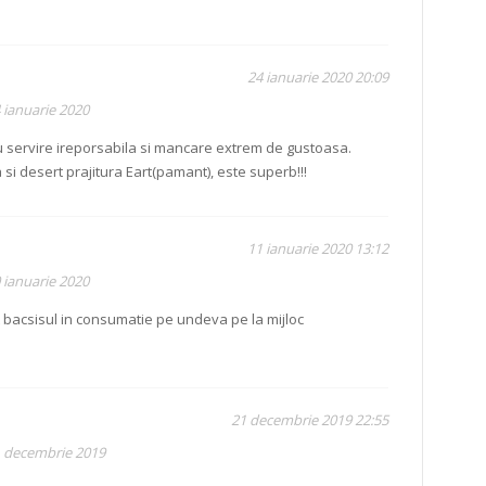
24 ianuarie 2020 20:09
 ianuarie 2020
 servire ireporsabila si mancare extrem de gustoasa.
i desert prajitura Eart(pamant), este superb!!!
11 ianuarie 2020 13:12
 ianuarie 2020
t bacsisul in consumatie pe undeva pe la mijloc
21 decembrie 2019 22:55
1 decembrie 2019