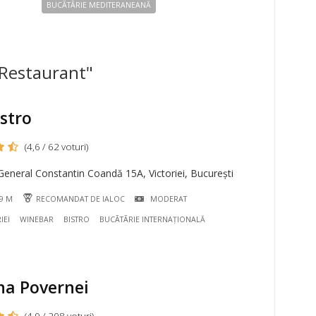
BUCÃTÃRIE MEDITERANEANĂ
 Restaurant"
stro
(4,6 / 62 voturi)
eneral Constantin Coandă 15A, Victoriei, București
19 M
RECOMANDAT DE IALOC
MODERAT
IEI
WINEBAR
BISTRO
BUCÃTÃRIE INTERNAȚIONALĂ
na Povernei