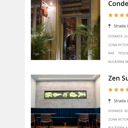
Conde
Strada G
DISTANȚĂ: 2
ZONA VICTOR
BAR
TEQUI
BUCÃTÃRIE 
Zen Su
Strada G
DISTANȚĂ: 3
ZONA VICTOR
BUCÃTÃRIE A