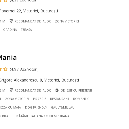
(4,9 / 208 voturi)
overnei 22, Victoriei, București
31 M
RECOMANDAT DE IALOC
ZONA VICTORIEI
GRĂDINĂ
TERASA
Mania
(4,9 / 322 voturi)
rigore Alexandrescu 8, Victoriei, București
43 M
RECOMANDAT DE IALOC
DE IEȘIT CU PRIETENII
T
ZONA VICTORIEI
PIZZERIE
RESTAURANT
ROMANTIC
PIZZA CU MAIA
DOG FRIENDLY
GAULT&MILLAU
ERITA
BUCÃTÃRIE ITALIANA CONTEMPORANA