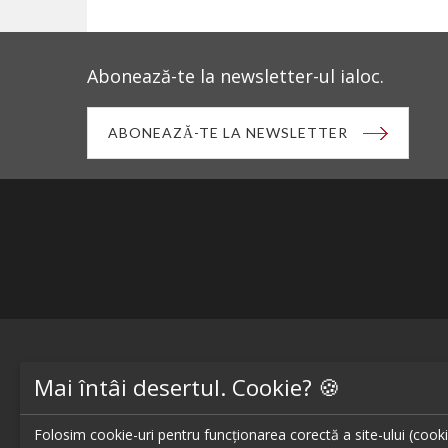
Abonează-te la newsletter-ul ialoc.
ABONEAZĂ-TE LA NEWSLETTER
Blog - topuri & recomandari
Restaur
Mai întâi desertul. Cookie? 🍪
Podcast
Restaur
Scrie-ne pe chat
Restaur
Folosim cookie-uri pentru funcționarea corectă a site-ului (cookie-