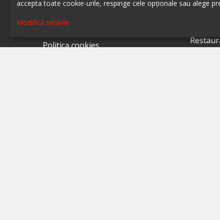
accepta toate cookie-urile, respinge cele opționale sau alege pre
Restaur
Despre ialoc
Modifică setările
Restaur
Confidențialitate
Restaur
Politica cookies
Restaur
Termeni și condiții
Restaur
A.N.P.C.
Restaur
A.N.P.C. - SAL
Restaur
Setări cookie
Restaur
Restaur
Restaur
Restaur
Restaur
Restaur
Restaur