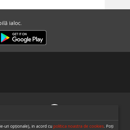
lă ialoc.
te-ne pe
ie-uri opționale), in acord cu
politica noastra de cookies
. Poți