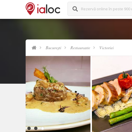
Rezervă online în peste 900 
București
Restaurante
Victoriei