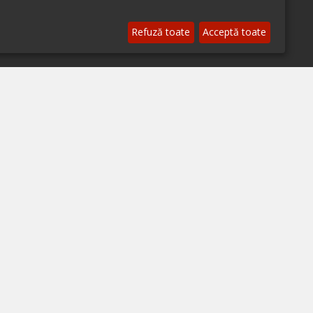
© 2026 ialoc. Toate drepturile rezervate.
Refuză toate
Acceptă toate