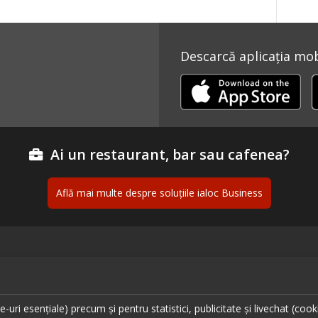
Descarcă aplicația mobi
Ai un restaurant, bar sau cafenea?
Află mai multe despre soluțiile ialoc Business
ante București
Urmăreș
ante Cluj
ante Timișoara
uri esențiale) precum și pentru statistici, publicitate și livechat (cook