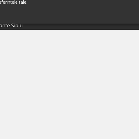
ferințele tale.
ante Brașov
ante Iași
ante Sibiu
ante Valea Prahovei
ante Litoral
ante Bacău
ante Suceava
ante Oradea
ante Galati
ante Focșani
ante Botoșani
ante Câmpina
ante Târgu Mureș
ante Târgu Jiu