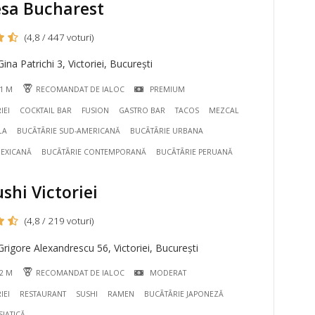
sa Bucharest
(4,8 / 447 voturi)
ina Patrichi 3, Victoriei, București
51 M
RECOMANDAT DE IALOC
PREMIUM
IEI
COCKTAIL BAR
FUSION
GASTRO BAR
TACOS
MEZCAL
LA
BUCÃTÃRIE SUD-AMERICANĂ
BUCÃTÃRIE URBANA
MEXICANĂ
BUCÃTÃRIE CONTEMPORANĂ
BUCÃTÃRIE PERUANĂ
shi Victoriei
(4,8 / 219 voturi)
rigore Alexandrescu 56, Victoriei, București
02 M
RECOMANDAT DE IALOC
MODERAT
IEI
RESTAURANT
SUSHI
RAMEN
BUCÃTÃRIE JAPONEZĂ
SIATICĂ