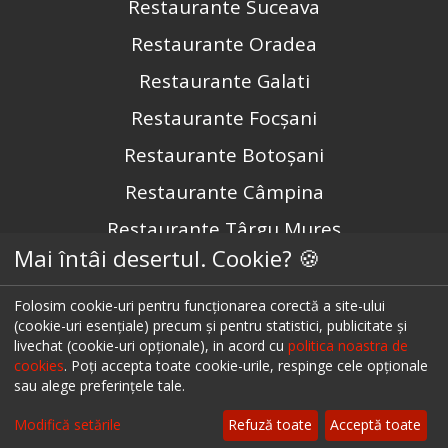
Restaurante Suceava
Restaurante Oradea
Restaurante Galati
Restaurante Focșani
Restaurante Botoșani
Restaurante Câmpina
Restaurante Târgu Mureș
Mai întâi desertul. Cookie? 🍪
Restaurante Târgu Jiu
Restaurante Constanța
Folosim cookie-uri pentru funcționarea corectă a site-ului
(cookie-uri esențiale) precum și pentru statistici, publicitate și
livechat (cookie-uri opționale), in acord cu
politica noastra de
Urmărește-ne pe
cookies
. Poți accepta toate cookie-urile, respinge cele opționale
sau alege preferințele tale.
Modifică setările
Refuză toate
Acceptă toate