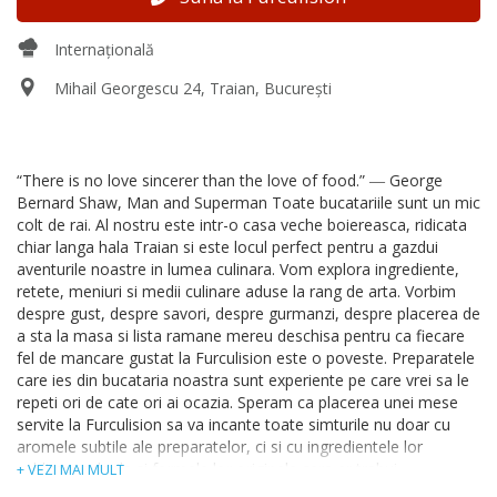
Internațională
Mihail Georgescu 24, Traian, București
“There is no love sincerer than the love of food.” ― George
Bernard Shaw, Man and Superman Toate bucatariile sunt un mic
colt de rai. Al nostru este intr-o casa veche boiereasca, ridicata
chiar langa hala Traian si este locul perfect pentru a gazdui
aventurile noastre in lumea culinara. Vom explora ingrediente,
retete, meniuri si medii culinare aduse la rang de arta. Vorbim
despre gust, despre savori, despre gurmanzi, despre placerea de
a sta la masa si lista ramane mereu deschisa pentru ca fiecare
fel de mancare gustat la Furculision este o poveste. Preparatele
care ies din bucataria noastra sunt experiente pe care vrei sa le
repeti ori de cate ori ai ocazia. Speram ca placerea unei mese
servite la Furculision sa va incante toate simturile nu doar cu
aromele subtile ale preparatelor, ci si cu ingredientele lor
sublime, culorile si formele lor originale care ar trebui
+ VEZI MAI MULT
intotdeauna sa fie insotite de un pahar de vin bun. Masa este