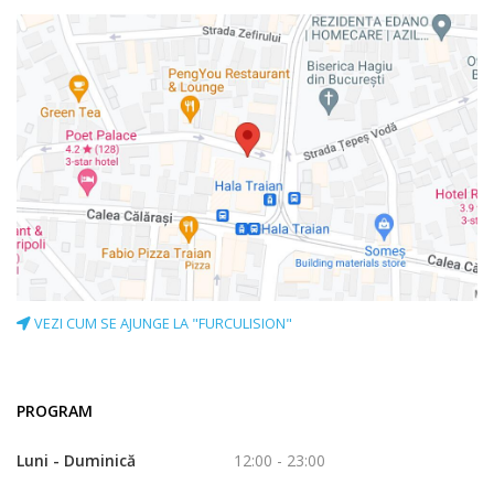
singurul loc unde nu ai voie sa te plictisesti. Furculision este locul
unde nu ai timp sa te plictisesti.
VEZI CUM SE AJUNGE LA "FURCULISION"
PROGRAM
Luni - Duminică
12:00 - 23:00