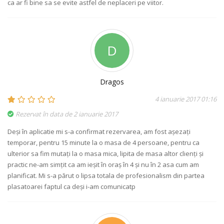
ca ar fi bine sa se evite astfel de neplaceri pe viitor.
D
Dragos
4 ianuarie 2017 01:16
Rezervat în data de 2 ianuarie 2017
Deși în aplicatie mi s-a confirmat rezervarea, am fost așezați
temporar, pentru 15 minute la o masa de 4 persoane, pentru ca
ulterior sa fim mutați la o masa mica, lipita de masa altor clienți și
practic ne-am simțit ca am ieșit în oraș în 4 și nu în 2 asa cum am
planificat. Mi s-a părut o lipsa totala de profesionalism din partea
plasatoarei faptul ca deși i-am comunicatp