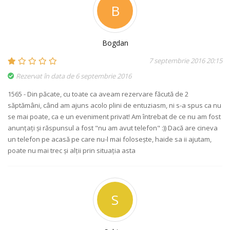
B
Bogdan
7 septembrie 2016 20:15
Rezervat în data de 6 septembrie 2016
1565 - Din păcate, cu toate ca aveam rezervare făcută de 2
săptămâni, când am ajuns acolo plini de entuziasm, ni s-a spus ca nu
se mai poate, ca e un eveniment privat! Am întrebat de ce nu am fost
anunțați și răspunsul a fost "nu am avut telefon" :)) Dacă are cineva
un telefon pe acasă pe care nu-l mai folosește, haide sa ii ajutam,
poate nu mai trec și alții prin situația asta
S