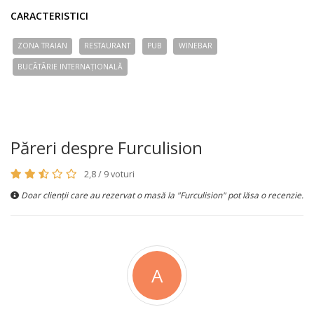
CARACTERISTICI
ZONA TRAIAN
RESTAURANT
PUB
WINEBAR
BUCÃTÃRIE INTERNAȚIONALĂ
Păreri despre Furculision
2,8 / 9 voturi
Doar clienții care au rezervat o masă la "Furculision" pot lăsa o recenzie.
A