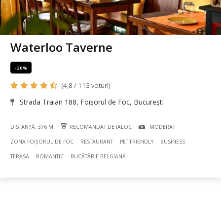
Waterloo Taverne
-20%
(4,8 / 113 voturi)
Strada Traian 188, Foișorul de Foc, București
DISTANȚĂ: 376 M
RECOMANDAT DE IALOC
MODERAT
ZONA FOIȘORUL DE FOC
RESTAURANT
PET FRIENDLY
BUSINESS
TERASA
ROMANTIC
BUCÃTÃRIE BELGIANĂ