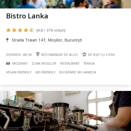
Bistro Lanka
(4,8 / 376 voturi)
Strada Traian 147, Moșilor, București
DISTANȚĂ: 282 M
RECOMANDAT DE IALOC
DE IEȘIT CU COPIII
MODERAT
ZONA MOȘILOR
RESTAURANT
TERASA
VEGAN FRIENDLY
KID FRIENDLY
BUCÃTÃRIE SRI LANKEZA