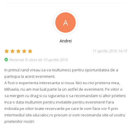
A
Andrei
11 aprilie 2016 14:19
Rezervat în data de 10 aprilie 2016
In primul rand vreau sa va multumesc pentru oportunitatea de a
participa la acest eveniment.
A fost o experienta interesanta si noua. Nici eu nici prietena mea,
Mihaela, nu am mai luat parte la un astfel de eveniment. Pe viitor o
sa mergem cu drag si cu siguranta o sa recomandam si altor prieteni.
Inca o data multumim pentru invitatiile pentru eveniment! Fara
indoiala pe viitor toate rezervarile pe care le vom face vor fi prin
intermediul site-ului ialoc.ro precum si vom recomanda site-ul vostru
prietenilor nostri.