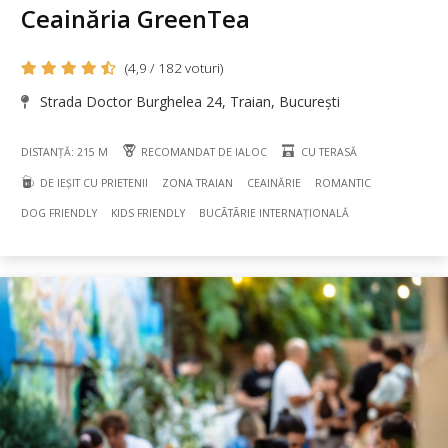
Ceainăria GreenTea
(4,9 / 182 voturi)
Strada Doctor Burghelea 24, Traian, București
DISTANȚĂ: 215 M
RECOMANDAT DE IALOC
CU TERASĂ
DE IEȘIT CU PRIETENII
ZONA TRAIAN
CEAINĂRIE
ROMANTIC
DOG FRIENDLY
KIDS FRIENDLY
BUCÃTÃRIE INTERNAȚIONALĂ