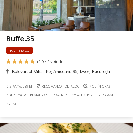
Buffe.35
NOU PE IALOC
(5,0 / 5 voturi)
Bulevardul Mihail Kogălniceanu 35, Izvor, București
DISTANȚĂ: 599 M
RECOMANDAT DE IALOC
NOU ÎN ORAȘ
ZONA IZVOR
RESTAURANT
CAFENEA
COFFEE SHOP
BREAKFAST
BRUNCH