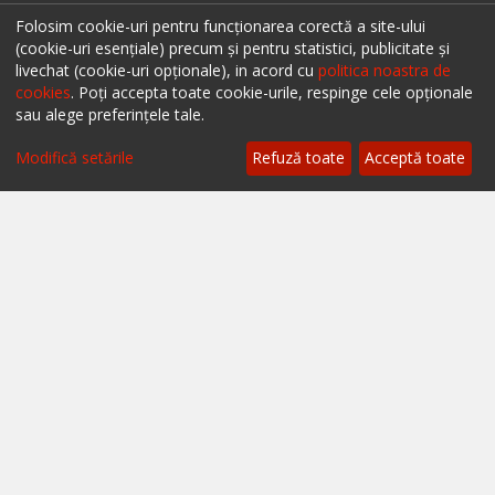
Restaurante Brașov
Folosim cookie-uri pentru funcționarea corectă a site-ului
Restaurante Iași
(cookie-uri esențiale) precum și pentru statistici, publicitate și
livechat (cookie-uri opționale), in acord cu
politica noastra de
Restaurante Sibiu
cookies
. Poți accepta toate cookie-urile, respinge cele opționale
sau alege preferințele tale.
Restaurante Valea Prahovei
Modifică setările
Refuză toate
Acceptă toate
Restaurante Litoral
Restaurante Bacău
Restaurante Suceava
Restaurante Oradea
Restaurante Galati
Restaurante Focșani
Restaurante Botoșani
Restaurante Câmpina