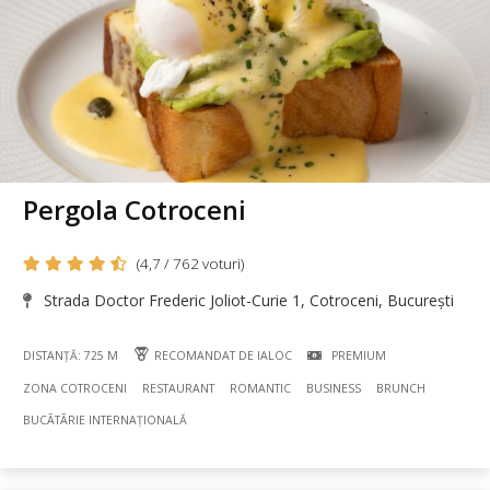
Pergola Cotroceni
(4,7 / 762 voturi)
Strada Doctor Frederic Joliot-Curie 1, Cotroceni, București
DISTANȚĂ: 725 M
RECOMANDAT DE IALOC
PREMIUM
ZONA COTROCENI
RESTAURANT
ROMANTIC
BUSINESS
BRUNCH
BUCÃTÃRIE INTERNAȚIONALĂ