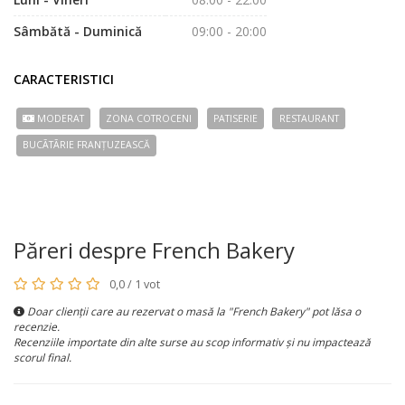
Sâmbătă - Duminică
09:00 - 20:00
CARACTERISTICI
MODERAT
ZONA COTROCENI
PATISERIE
RESTAURANT
BUCÃTÃRIE FRANȚUZEASCĂ
Păreri despre French Bakery
0,0 / 1 vot
Doar clienții care au rezervat o masă la "French Bakery" pot lăsa o
recenzie.
Recenziile importate din alte surse au scop informativ și nu impactează
scorul final.