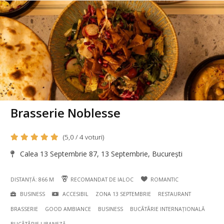
Brasserie Noblesse
(5,0 / 4 voturi)
Calea 13 Septembrie 87, 13 Septembrie, București
DISTANȚĂ: 866 M
RECOMANDAT DE IALOC
ROMANTIC
BUSINESS
ACCESIBIL
ZONA 13 SEPTEMBRIE
RESTAURANT
BRASSERIE
GOOD AMBIANCE
BUSINESS
BUCÃTÃRIE INTERNAȚIONALĂ
BUCÃTÃRIE LIBANEZĂ