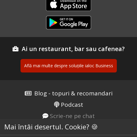
Ai un restaurant, bar sau cafenea?
Află mai multe despre soluțiile ialoc Business
Blog - topuri & recomandari
Podcast
Scrie-ne pe chat
Mai întâi desertul. Cookie? 🍪
Despre ialoc