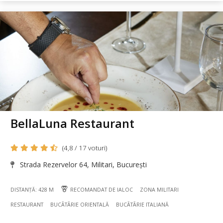
BellaLuna Restaurant
(4,8 / 17 voturi)
Strada Rezervelor 64, Militari, București
DISTANȚĂ: 428 M
RECOMANDAT DE IALOC
ZONA MILITARI
RESTAURANT
BUCÃTÃRIE ORIENTALĂ
BUCÃTÃRIE ITALIANĂ