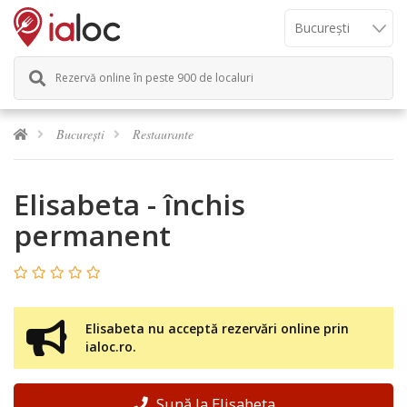
Rezervă online în peste 900 de localuri
București
Restaurante
Elisabeta - închis
permanent
Elisabeta nu acceptă rezervări online prin
ialoc.ro.
Sună la Elisabeta