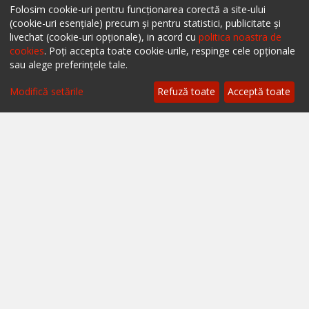
Confidențialitate
Folosim cookie-uri pentru funcționarea corectă a site-ului
(cookie-uri esențiale) precum și pentru statistici, publicitate și
Politica cookies
livechat (cookie-uri opționale), in acord cu
politica noastra de
cookies
. Poți accepta toate cookie-urile, respinge cele opționale
Termeni și condiții
sau alege preferințele tale.
A.N.P.C.
Modifică setările
Refuză toate
Acceptă toate
A.N.P.C. - SAL
Setări cookie
Restaurante București
Restaurante Cluj
Restaurante Timișoara
Restaurante Brașov
Restaurante Iași
Restaurante Sibiu