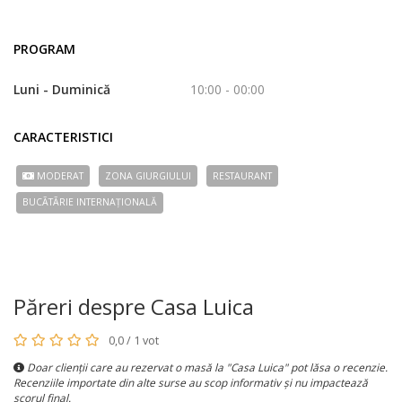
PROGRAM
Luni - Duminică
10:00 - 00:00
CARACTERISTICI
MODERAT
ZONA GIURGIULUI
RESTAURANT
BUCÃTÃRIE INTERNAȚIONALĂ
Păreri despre Casa Luica
0,0 / 1 vot
Doar clienții care au rezervat o masă la "Casa Luica" pot lăsa o recenzie.
Recenziile importate din alte surse au scop informativ și nu impactează
scorul final.