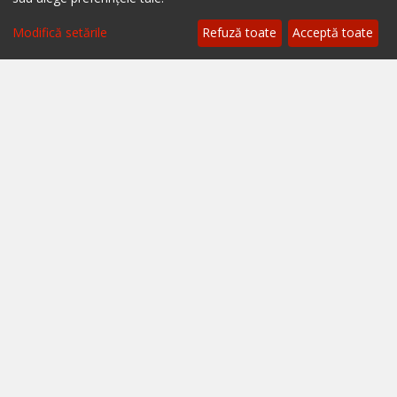
Termeni și condiții
Modifică setările
Refuză toate
Acceptă toate
A.N.P.C.
A.N.P.C. - SAL
Setări cookie
Restaurante București
Restaurante Cluj
Restaurante Timișoara
Restaurante Brașov
Restaurante Iași
Restaurante Sibiu
Restaurante Valea Prahovei
Restaurante Litoral