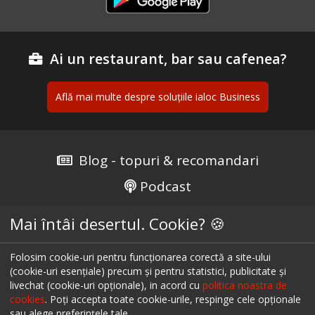
Ai un restaurant, bar sau cafenea?
Află mai multe despre soluțiile ialoc Business
Blog - topuri & recomandari
Podcast
Scrie-ne pe chat
Mai întâi desertul. Cookie? 🍪
Despre ialoc
Folosim cookie-uri pentru funcționarea corectă a site-ului
Confidențialitate
(cookie-uri esențiale) precum și pentru statistici, publicitate și
livechat (cookie-uri opționale), in acord cu
politica noastra de
Politica cookies
cookies
. Poți accepta toate cookie-urile, respinge cele opționale
sau alege preferințele tale.