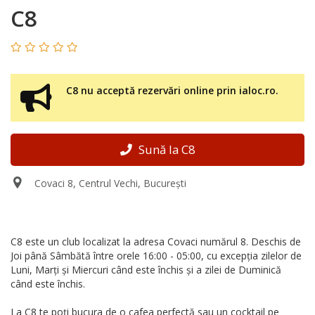
C8
C8 nu acceptă rezervări online prin ialoc.ro.
Sună la C8
Covaci 8, Centrul Vechi, București
C8 este un club localizat la adresa Covaci numărul 8. Deschis de
Joi până Sâmbătă între orele 16:00 - 05:00, cu excepția zilelor de
Luni, Marți și Miercuri când este închis și a zilei de Duminică
când este închis.
La C8 te poți bucura de o cafea perfectă sau un cocktail pe