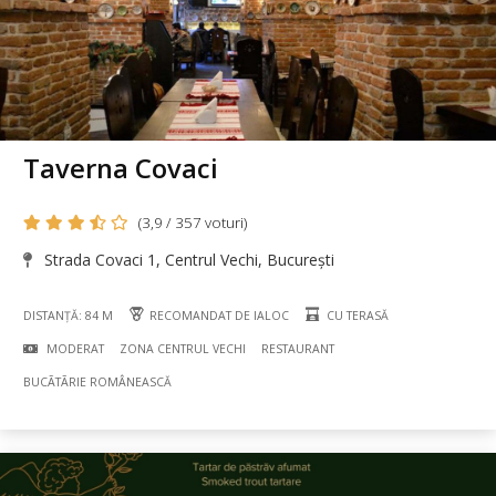
Taverna Covaci
(3,9 / 357 voturi)
Strada Covaci 1, Centrul Vechi, București
DISTANȚĂ: 84 M
RECOMANDAT DE IALOC
CU TERASĂ
MODERAT
ZONA CENTRUL VECHI
RESTAURANT
BUCÃTÃRIE ROMÂNEASCĂ