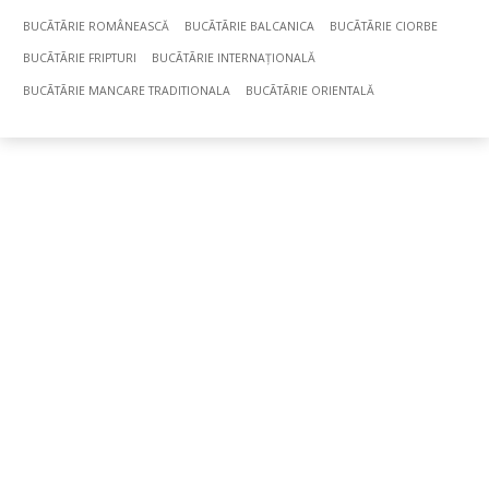
BUCÃTÃRIE ROMÂNEASCĂ
BUCÃTÃRIE BALCANICA
BUCÃTÃRIE CIORBE
BUCÃTÃRIE FRIPTURI
BUCÃTÃRIE INTERNAȚIONALĂ
BUCÃTÃRIE MANCARE TRADITIONALA
BUCÃTÃRIE ORIENTALĂ