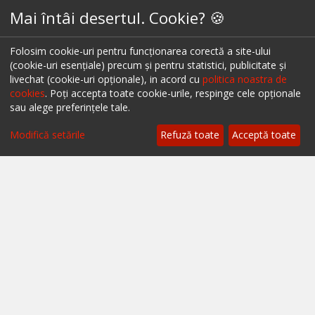
Mai întâi desertul. Cookie? 🍪
Restaurante București
Restaurante Cluj
Folosim cookie-uri pentru funcționarea corectă a site-ului
(cookie-uri esențiale) precum și pentru statistici, publicitate și
Restaurante Timișoara
livechat (cookie-uri opționale), in acord cu
politica noastra de
cookies
. Poți accepta toate cookie-urile, respinge cele opționale
Restaurante Brașov
sau alege preferințele tale.
Restaurante Iași
Modifică setările
Refuză toate
Acceptă toate
Restaurante Sibiu
Restaurante Valea Prahovei
Restaurante Litoral
Restaurante Bacău
Restaurante Suceava
Restaurante Oradea
Restaurante Galati