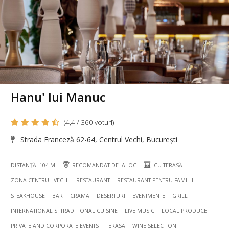
Hanu' lui Manuc
(4,4 / 360 voturi)
Strada Franceză 62-64, Centrul Vechi, București
DISTANȚĂ: 104 M
RECOMANDAT DE IALOC
CU TERASĂ
ZONA CENTRUL VECHI
RESTAURANT
RESTAURANT PENTRU FAMILII
STEAKHOUSE
BAR
CRAMA
DESERTURI
EVENIMENTE
GRILL
INTERNATIONAL SI TRADITIONAL CUISINE
LIVE MUSIC
LOCAL PRODUCE
PRIVATE AND CORPORATE EVENTS
TERASA
WINE SELECTION