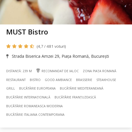
MUST Bistro
(4,7 / 481 voturi)
Strada Biserica Amzei 29, Piața Romană, București
DISTANȚĂ: 239 M
RECOMANDAT DE IALOC
ZONA PIAȚA ROMANĂ
RESTAURANT
BISTRO
GOOD AMBIANCE
BRASSERIE
STEAKHOUSE
GRILL
BUCÃTÃRIE EUROPEANA
BUCÃTÃRIE MEDITERANEANĂ
BUCÃTÃRIE INTERNAȚIONALĂ
BUCÃTÃRIE FRANȚUZEASCĂ
BUCÃTÃRIE ROMANEASCA MODERNA
BUCÃTÃRIE ITALIANA CONTEMPORANA