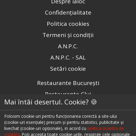
Despre ialoc
Confidențialitate
Politica cookies
Termeni și condiții
A.N.P.C.
A.N.P.C. - SAL
Setări cookie
Restaurante București
Restaurante Cluj
Mai întâi desertul. Cookie? 🍪
Restaurante Timișoara
Restaurante Brașov
Folosim cookie-uri pentru funcționarea corectă a site-ului
(cookie-uri esențiale) precum și pentru statistici, publicitate și
Restaurante Iași
livechat (cookie-uri opționale), in acord cu
politica noastra de
cookies
. Poți accepta toate cookie-urile, respinge cele opționale