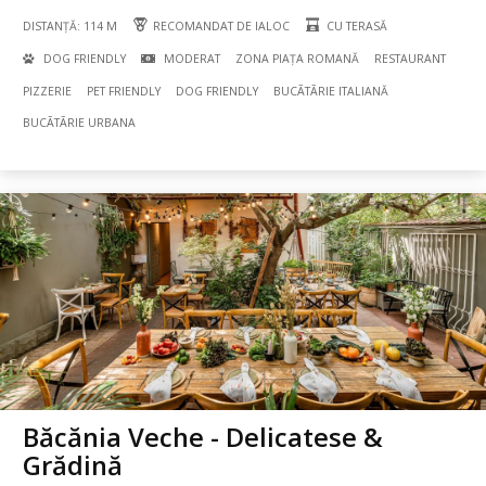
DISTANȚĂ: 114 M
RECOMANDAT DE IALOC
CU TERASĂ
DOG FRIENDLY
MODERAT
ZONA PIAȚA ROMANĂ
RESTAURANT
PIZZERIE
PET FRIENDLY
DOG FRIENDLY
BUCÃTÃRIE ITALIANĂ
BUCÃTÃRIE URBANA
Băcănia Veche - Delicatese &
Grădină