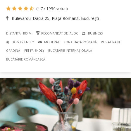
(4,7 / 1950 voturi)
Bulevardul Dacia 25, Piața Romană, București
DISTANȚĂ: 180 M
RECOMANDAT DE IALOC
BUSINESS
DOG FRIENDLY
MODERAT
ZONA PIAȚA ROMANĂ
RESTAURANT
GRĂDINĂ
PET FRIENDLY
BUCÃTÃRIE INTERNAȚIONALĂ
BUCÃTÃRIE ROMÂNEASCĂ