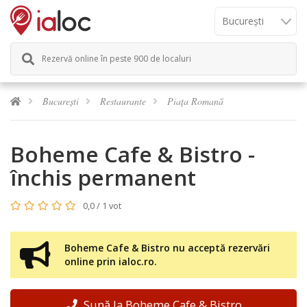
Rezervă online în peste 900 de localuri
București
Restaurante
Piața Romană
Boheme Cafe & Bistro -
închis permanent
0,0 / 1 vot
Boheme Cafe & Bistro nu acceptă rezervări
online prin ialoc.ro.
Sună la Boheme Cafe & Bistro