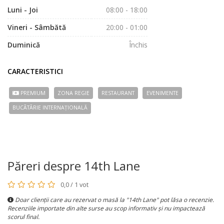
Luni - Joi
08:00 - 18:00
Vineri - Sâmbătă
20:00 - 01:00
Duminică
Închis
CARACTERISTICI
PREMIUM
ZONA REGIE
RESTAURANT
EVENIMENTE
BUCÃTÃRIE INTERNAȚIONALĂ
Păreri despre 14th Lane
0,0 / 1 vot
Doar clienții care au rezervat o masă la "14th Lane" pot lăsa o recenzie.
Recenziile importate din alte surse au scop informativ și nu impactează
scorul final.