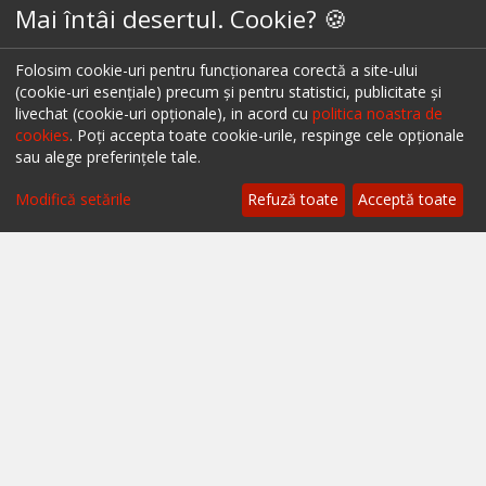
Restaurante Timișoara
Mai întâi desertul. Cookie? 🍪
Restaurante Brașov
Folosim cookie-uri pentru funcționarea corectă a site-ului
Restaurante Iași
(cookie-uri esențiale) precum și pentru statistici, publicitate și
livechat (cookie-uri opționale), in acord cu
politica noastra de
Restaurante Sibiu
cookies
. Poți accepta toate cookie-urile, respinge cele opționale
sau alege preferințele tale.
Restaurante Valea Prahovei
Modifică setările
Refuză toate
Acceptă toate
Restaurante Litoral
Restaurante Bacău
Restaurante Suceava
Restaurante Oradea
Restaurante Galati
Restaurante Focșani
Restaurante Botoșani
Restaurante Câmpina