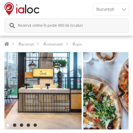
Rezervă online în peste 900 de localuri
București
Restaurante
Regie
Next