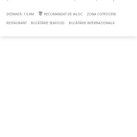
DISTANȚĂ: 1.6 KM
RECOMANDAT DE IALOC
ZONA COTROCENI
RESTAURANT
BUCÃTÃRIE SEAFOOD
BUCÃTÃRIE INTERNAȚIONALĂ