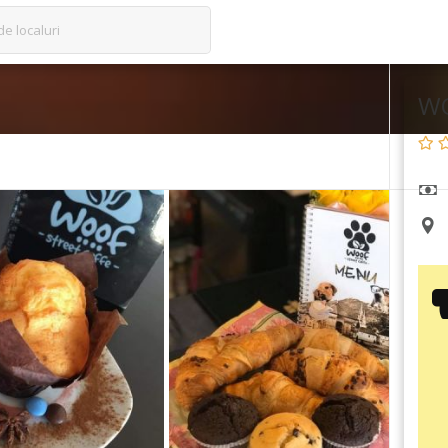
de localuri
WO