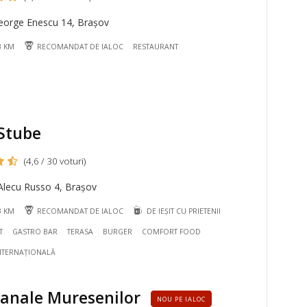
eorge Enescu 14, Brașov
3 KM
RECOMANDAT DE IALOC
RESTAURANT
 Stube
(4,6 / 30 voturi)
Alecu Russo 4, Brașov
3 KM
RECOMANDAT DE IALOC
DE IEȘIT CU PRIETENII
T
GASTRO BAR
TERASA
BURGER
COMFORT FOOD
NTERNAȚIONALĂ
ianale Muresenilor
NOU PE IALOC