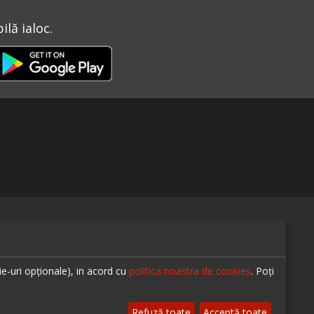
lă ialoc.
te-ne pe
ie-uri opționale), in acord cu
politica noastra de cookies
. Poți
© 2026 ialoc. Toate drepturile rezervate.
Refuză toate
Acceptă toate