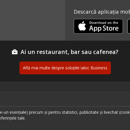
Descarcă aplicația mobi
Ai un restaurant, bar sau cafenea?
Află mai multe despre soluțiile ialoc Business
ante București
Urmăreș
ante Cluj
uri esențiale) precum și pentru statistici, publicitate și livechat (cook
ante Timișoara
ferințele tale.
ante Brașov