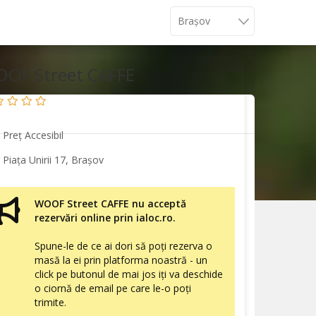
OF Street CAFFE
Preț Accesibil
Piața Unirii 17, Brașov
WOOF Street CAFFE nu acceptă
rezervări online prin ialoc.ro.
Spune-le de ce ai dori să poți rezerva o
masă la ei prin platforma noastră - un
click pe butonul de mai jos iți va deschide
o ciornă de email pe care le-o poți
trimite.