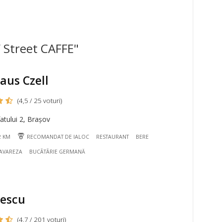
 Street CAFFE"
aus Czell
(4,5 / 25 voturi)
atului 2, Brașov
2 KM
RECOMANDAT DE IALOC
RESTAURANT
BERE
BAVAREZA
BUCÃTÃRIE GERMANĂ
nescu
(4,7 / 201 voturi)