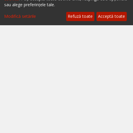
A.N.P.C. - SAL
sau alege preferințele tale.
Setări cookie
Modifică setările
Refuză toate
Acceptă toate
Restaurante București
Restaurante Cluj
Restaurante Timișoara
Restaurante Brașov
Restaurante Iași
Restaurante Sibiu
Restaurante Valea Prahovei
Restaurante Litoral
Restaurante Bacău
Restaurante Suceava