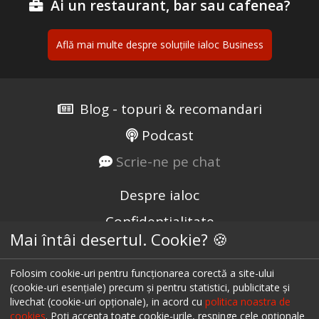
Ai un restaurant, bar sau cafenea?
Află mai multe despre soluțiile ialoc Business
Blog - topuri & recomandari
Podcast
Scrie-ne pe chat
Despre ialoc
Confidențialitate
Mai întâi desertul. Cookie? 🍪
Politica cookies
Termeni și condiții
Folosim cookie-uri pentru funcționarea corectă a site-ului
(cookie-uri esențiale) precum și pentru statistici, publicitate și
A.N.P.C.
livechat (cookie-uri opționale), in acord cu
politica noastra de
cookies
. Poți accepta toate cookie-urile, respinge cele opționale