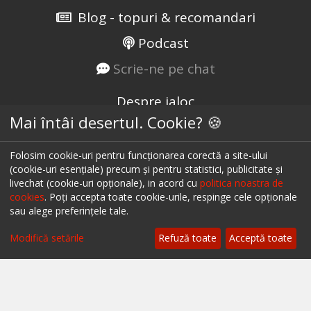
Blog - topuri & recomandari
Podcast
Scrie-ne pe chat
Despre ialoc
Mai întâi desertul. Cookie? 🍪
Confidențialitate
Politica cookies
Folosim cookie-uri pentru funcționarea corectă a site-ului
(cookie-uri esențiale) precum și pentru statistici, publicitate și
Termeni și condiții
livechat (cookie-uri opționale), in acord cu
politica noastra de
cookies
. Poți accepta toate cookie-urile, respinge cele opționale
A.N.P.C.
sau alege preferințele tale.
A.N.P.C. - SAL
Modifică setările
Refuză toate
Acceptă toate
Setări cookie
Restaurante București