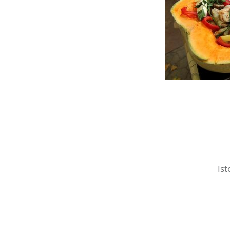
Post
navigation
Is