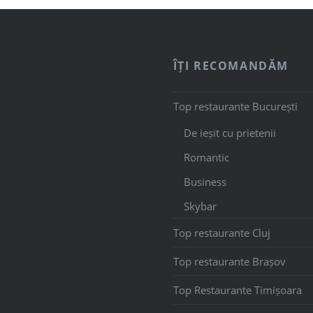
ÎȚI RECOMANDĂM
Top restaurante București
De ieșit cu prietenii
Romantic
Business
Skybar
Top restaurante Cluj
Top restaurante Brașov
Top Restaurante Timișoara