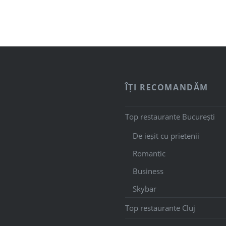
ÎȚI RECOMANDĂM
Top restaurante București
De ieșit cu prietenii
Romantic
Business
Skybar
Top restaurante Cluj