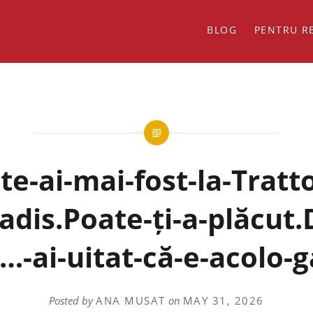
BLOG
PENTRU R
te-ai-mai-fost-la-Tratto
adis.Poate-ți-a-plăcut.
-ai-uitat-că-e-acolo-g
Posted by
ANA MUSAT
on
MAY 31, 2026