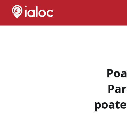
Skip
to
content
Poa
Par
poate…