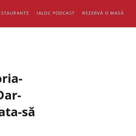
ESTAURANTE
IALOC PODCAST
REZERVĂ O MASĂ
ria-
Dar-
ata-să