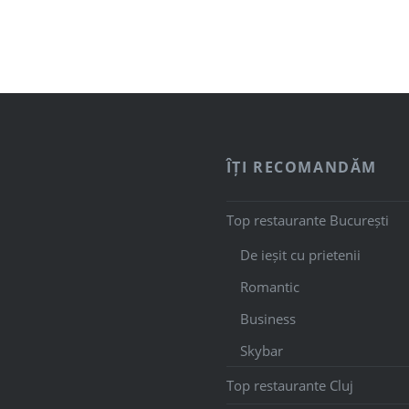
ÎȚI RECOMANDĂM
Top restaurante București
De ieșit cu prietenii
Romantic
Business
Skybar
Top restaurante Cluj