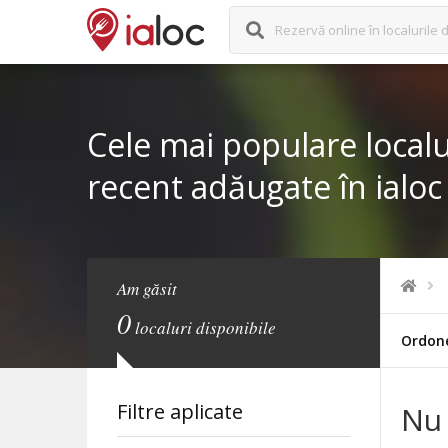
Rezervă online în localurile d
Cele mai populare localu
recent adăugate în ialoc
Am găsit
0
localuri disponibile
Ordon
Filtre aplicate
Nu 