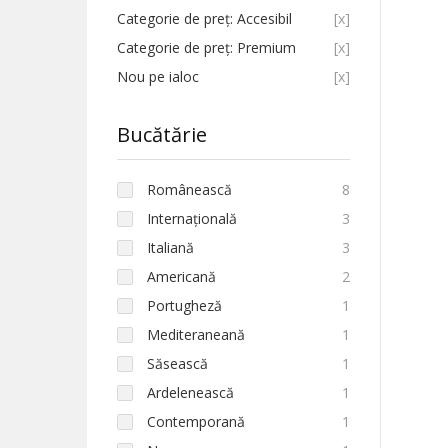
Categorie de preț: Accesibil
[x]
Categorie de preț: Premium
[x]
Nou pe ialoc
[x]
Bucătărie
Românească
8
Internațională
3
Italiană
3
Americană
2
Portugheză
1
Mediteraneană
1
Săsească
1
Ardelenească
1
Contemporană
1