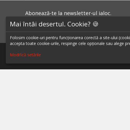
Abonează-te la newsletter-ul ialoc.
Mai întâi desertul. Cookie? 🍪
ABONEAZĂ-TE LA NEWSLETTER
Folosim cookie-uri pentru funcționarea corectă a site-ului (cookie-
accepta toate cookie-urile, respinge cele opționale sau alege pre
Modifică setările
Blog - topuri & recomandari
Restaur
Podcast
Restaur
Scrie-ne pe chat
Restaur
Restaur
Despre ialoc