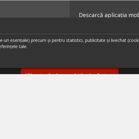
Descarcă aplicația mobi
uri esențiale) precum și pentru statistici, publicitate și livechat (cook
ferințele tale.
Ai un restaurant, bar sau cafenea?
Află mai multe despre soluțiile ialoc Business
ante București
Urmăreș
ante Cluj
ante Timișoara
ante Brașov