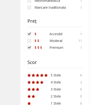
Neoromaneasca
1
Mancare traditionala
1
Preț
$
Accesibil
1
$ $
Moderat
11
$ $ $
Premium
1
Scor
5 Stele
6
4 Stele
2
3 Stele
0
2 Stele
0
1 Stele
0