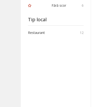
Fără scor
6
Tip local
Restaurant
12