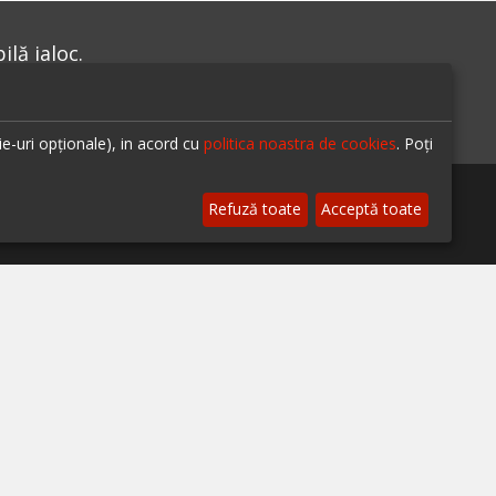
lă ialoc.
ie-uri opționale), in acord cu
politica noastra de cookies
. Poți
Refuză toate
Acceptă toate
te-ne pe
© 2026 ialoc. Toate drepturile rezervate.